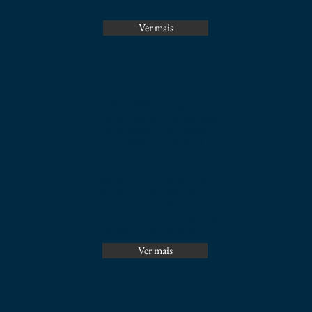
Ver mais
MP 936/2020 Programa
Emergencial de Manutenção
do Emprego e da Renda.
O Governo Federal
editou uma medida
provisória, de n.º
936/2020, instituindo
meios de manutenção do
emprego e prestando um
socorro aos empresários,
possibilitando que...
Ver mais