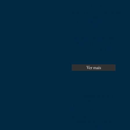
O Covid-19, a Medida
Provisória 936 e o Movimento
Sindical.
A MP 936 permitirá
várias mudanças nas
relações entre
trabalhadores e patrões. A
MP faz parte das
iniciativas do governo
federal para ...
Ver mais
Os médicos, direitos e
deveres
É direito do médico
exercer a Medicina sem
ser discriminado por
questões de religião,
etnia, sexo,