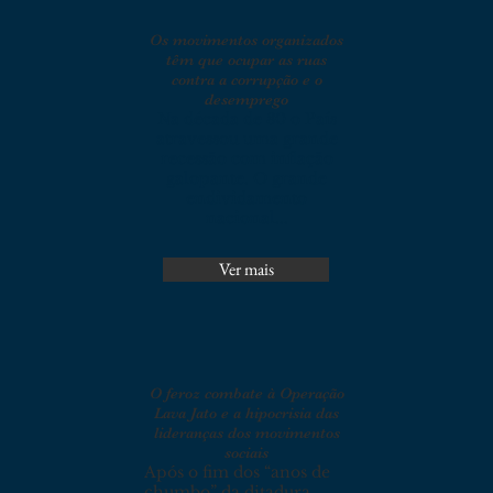
Os movimentos organizados
têm que ocupar as ruas
contra a corrupção e o
desemprego
Na década de 80 o País
atravessou uma grande
recessão com inflação
galopante. O grande
endividamento
nacional...
Ver mais
O feroz combate à Operação
Lava Jato e a hipocrisia das
lideranças dos movimentos
sociais
Após o fim dos “anos de
chumbo” da ditadura