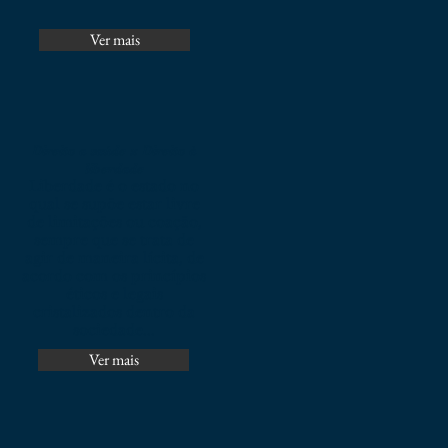
Ver mais
Direito a saúde x Direito à
liberdade
Liberdade é o estado no
qual se supõe estar livre
de limitações ou coação,
sempre que se trata de
agir de maneira lícita, de
acordo com os princípios
éticos e legais
cristalizados dentro da
sociedade...
Ver mais