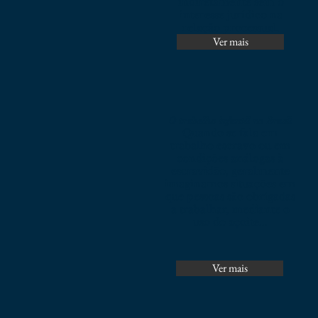
indiretamente sem o
interesse jurídico na
relação processual.
Ver mais
O trabalho infantil no Brasil
Quando se fala em
trabalho escravo ou em
condições análogas à
escravidão, geralmente
imaginamos situações em
que pessoas são obrigadas
a trabalhar, mediante o
uso do açoite...
Ver mais