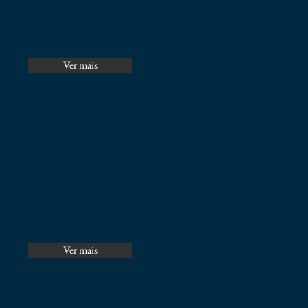
apresentado pela empresa de
que inexistia a
responsabilidade, pois a
culpa teria sido exclusiva do
ex-empregado.
Ver mais
Da crise política para a crise
financeira – os sindicatos têm
que se reinventar
De acordo com o
Ministério do Trabalho,
há neste momento no
Brasil um total de 16.431
sindicatos, sendo 1.257 de
trabalhadores e 5.174 de
empregadores...
Ver mais