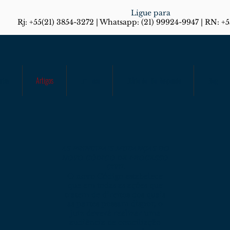
Ligue para
Rj: +55(21) 3854-3272 | Whatsapp: (21) 99924-9947 | RN: +
rias
Artigos
Em Foco
Diário do Rio Responde
Blog
AS PRINCIPAIS MUDANÇAS DO
NOVO CÓDIGO DE PROCESSO
CIVIL
O novo Código estabelece
que em todas as ações que
tratem de direitos dos quais
as partes possam dispor, o
Juiz deverá realizar uma
audiência de conciliação