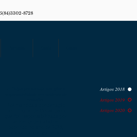
55(84)3302-8728
Premiações
Galeria
Contato
Artigos 2018
A Culpa presumida não afasta
responsabilidade em acidente de
Artigos 2019
trabalho.
Foi mantida a condenação
Artigos 2020
no Tribunal de Construtora
que foi responsabilizada por
acidente de trabalho
ocorrido no ano de 2016,
afastando o argumento