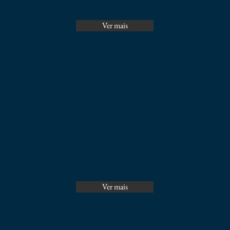
antes da apresentação de
defesa pelo Réu.
Ver mais
Reforma trabalhista . Prós e
Contras.
O objetivo da reforma
trabalhista é valorizar a
vontade das partes
(empregado e
empregador), reduzindo
a interferência do
Estado...
Ver mais