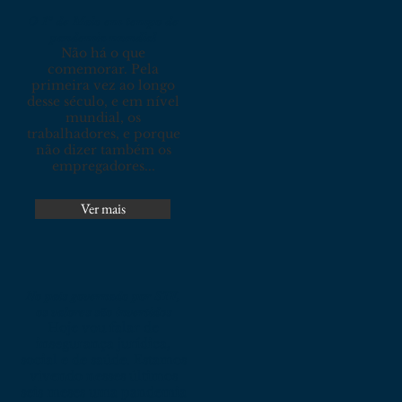
O 1º de Maio em tempo de
pandemia mundial
Não há o que
comemorar. Pela
primeira vez ao longo
desse século, e em nível
mundial, os
trabalhadores, e porque
não dizer também os
empregadores...
Ver mais
No país governado por STF,
os valores são invertidos
Hoje vou falar de
insegurança jurídica,
social e de saúde. Estamos
vivendo nesses últimos
seis meses uma pandemia