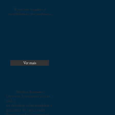
É preciso resgatar a
credibilidade dos sindicatos
O movimento pela
abertura política e anistia
pós-golpe militar de 64,
segundo alguns
historiadores, teve início
em 1976, durante o
velório do presidente...
Ver mais
Direitos humanos
Direitos humanos são os
todos
os direitos relacionados à
garantia de uma vida
digna a todas as pessoas.