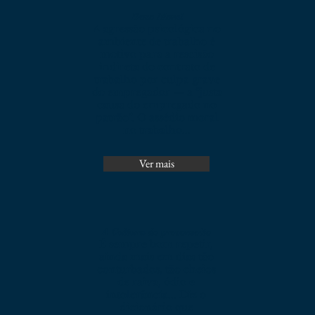
Dano Moral
A agressão psicológica no
ambiente de trabalho é
motivo para a rescisão
indireta do contrato de
trabalho por culpa grave
do empregador — a “justa
causa do empregado no
patrão”. O assédio moral
no trabalho...
Ver mais
A Cultura do preconceito
É sempre bom repetir,
ainda mais em dias tão
conturbados, tão cheios
de raiva, ódio e
intolerância... Diz o
dicionário que