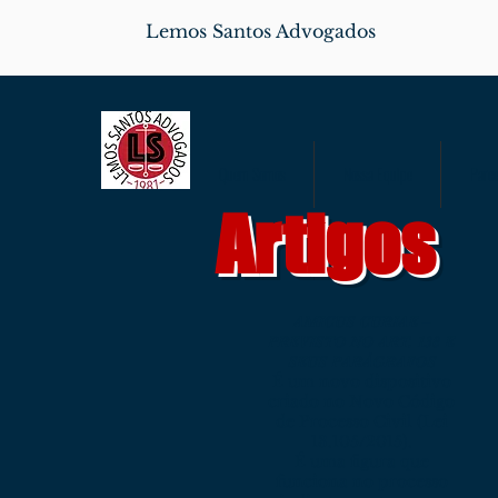
Lemos Santos Advogados
Quem Somos
Nossa Equipe
Parce
Artigos
AMICUS CURIAE –
PREVISTO NO ART. 138 E
SEUS PARÁGRAFOS
É um novo dispositivo
criado no Novo Código
de Processo Civil (Lei
13.105/2015).
É uma figura que
funciona no processo