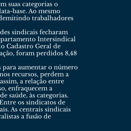
m suas categorias o
 data-base. Ao mesmo
 demitindo trabalhadores
ades sindicais fecharam
epartamento Intersindical
 do Cadastro Geral de
ção, foram perdidos 8,48
as para aumentar o número
enos recursos, perdem a
ssim, a relação entre
sso, enfraquecem a
de saúde, às categorias.
ntre os sindicatos de
is. As centrais sindicais
listas a fusão de