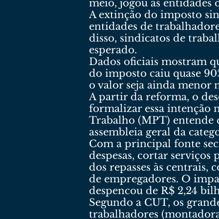
meio, jogou as entidades 
A extinção do imposto sin
entidades de trabalhadore
disso, sindicatos de trab
esperado.
Dados oficiais mostram qu
do imposto caiu quase 90%
o valor seja ainda menor n
A partir da reforma, o de
formalizar essa intenção 
Trabalho (MPT) entende qu
assembleia geral da catego
Com a principal fonte sec
despesas, cortar serviços 
dos repasses às centrais, 
de empregadores. O impact
despencou de R$ 2,24 bilh
Segundo a CUT, os grande
trabalhadores (montadora