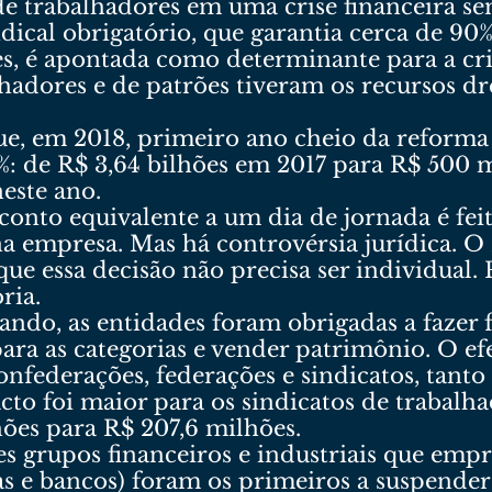
de trabalhadores em uma crise financeira s
dical obrigatório, que garantia cerca de 90%
s, é apontada como determinante para a cris
alhadores e de patrões tiveram os recursos 
e, em 2018, primeiro ano cheio da reforma 
: de R$ 3,64 bilhões em 2017 para R$ 500 m
este ano.
sconto equivalente a um dia de jornada é fei
na empresa. Mas há controvérsia jurídica. O
e essa decisão não precisa ser individual. 
ria.
ando, as entidades foram obrigadas a fazer f
para as categorias e vender patrimônio. O e
confederações, federações e sindicatos, tan
o foi maior para os sindicatos de trabalhad
ões para R$ 207,6 milhões.
s grupos financeiros e industriais que emp
s e bancos) foram os primeiros a suspender