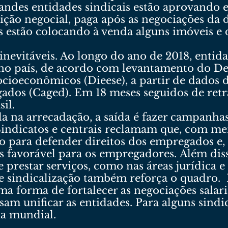
andes entidades sindicais estão aprovando e
ição negocial, paga após as negociações da
s estão colocando à venda alguns imóveis e
inevitáveis. Ao longo do ano de 2018, entid
o no país, de acordo com levantamento do D
Socioeconômicos (Dieese), a partir de dados
os (Caged). Em 18 meses seguidos de retra
il.
eda na arrecadação, a saída é fazer campanh
 Sindicatos e centrais reclamam que, com m
 para defender direitos dos empregados e, a
ais favorável para os empregadores. Além di
prestar serviços, como nas áreas jurídica e 
sindicalização também reforça o quadro. E
ma forma de fortalecer as negociações salaria
m unificar as entidades. Para alguns sindica
ia mundial.