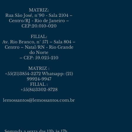
MATRIZ:
Rua São José, n°90 - Sala 2104 –
Centro/RJ - Rio de Janeiro –
CEP:20.010-020
FILIAL:
Av. Rio Branco, n° 571 – Sala 804 –
Centro – Natal/RN - Rio Grande
do Norte
– CEP: 59.025-210
MATRIZ :
+55(21)3854-3272 Whatsapp: (21)
99924-9947
FILIAL :
+55(84)3302-8728
lemossantos@lemossantos.com.br
Atendimento
Segunda a sexta das 13h às 17h.