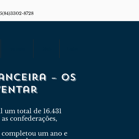
55(84)3302-8728
Premiações
Galeria
Contato
nanceira – os
ventar
 um total de 16.431
a as confederações,
ue completou um ano e