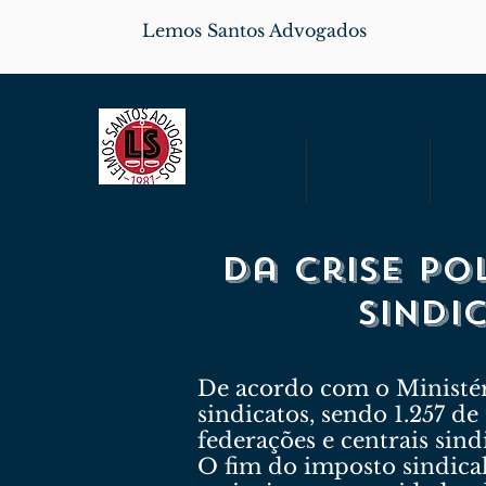
Lemos Santos Advogados
Quem Somos
Nossa Equipe
Parce
Da crise pol
sindi
De acordo com o Ministér
sindicatos, sendo 1.257 de
federações e centrais sindi
O fim do imposto sindica