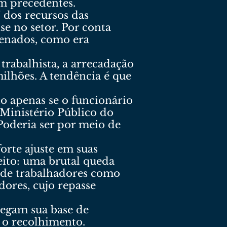
em precedentes.
 dos recursos das
e no setor. Por conta
drenados, como era
trabalhista, a arrecadação
ilhões. A tendência é que
to apenas se o funcionário
 Ministério Público do
Poderia ser por meio de
orte ajuste em suas
feito: uma brutal queda
to de trabalhadores como
ores, cujo repasse
regam sua base de
 o recolhimento.