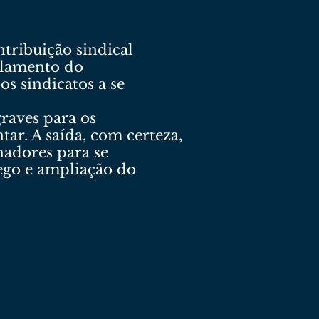
tribuição sindical
gulamento do
s sindicatos a se
raves para os
tar. A saída, com certeza,
hadores para se
ego e ampliação do
Venha nos visitar