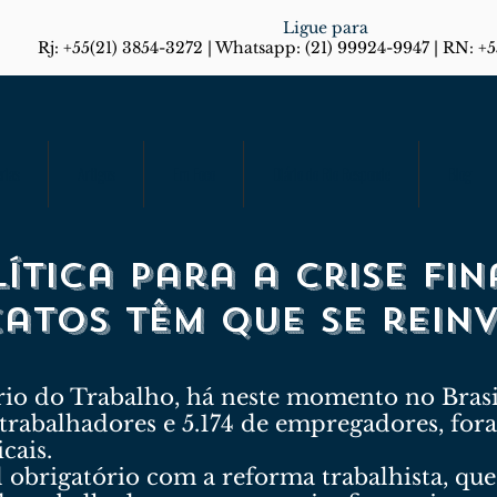
Ligue para
Rj: +55(21) 3854-3272 | Whatsapp: (21) 99924-9947 | RN: +
rias
Artigos
Em Foco
Diário do Rio Responde
Blog
ítica para a crise fi
catos têm que se rein
io do Trabalho, há neste momento no Brasil
 trabalhadores e 5.174 de empregadores, for
cais.
l obrigatório com a reforma trabalhista, q