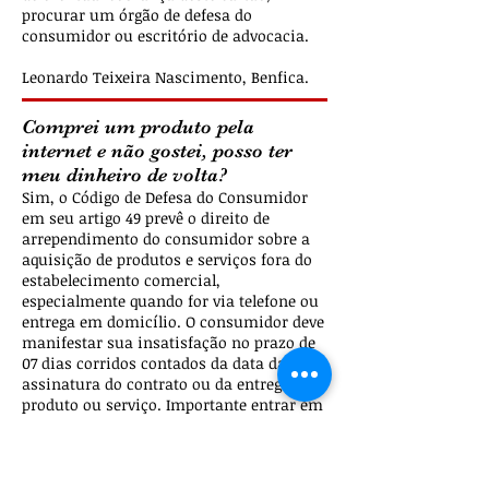
procurar um órgão de defesa do
consumidor ou escritório de advocacia.
Leonardo Teixeira Nascimento, Benfica.
Comprei um produto pela
internet e não gostei, posso ter
meu dinheiro de volta?
Sim, o Código de Defesa do Consumidor
em seu artigo 49 prevê o direito de
arrependimento do consumidor sobre a
aquisição de produtos e serviços fora do
estabelecimento comercial,
especialmente quando for via telefone ou
entrega em domicílio. O consumidor deve
manifestar sua insatisfação no prazo de
07 dias corridos contados da data da
assinatura do contrato ou da entrega do
produto ou serviço. Importante entrar em
contato com a loja para demonstrar o
desagrado através de e-mail ou telefone,
anotando os protocolos. O produto deve
ser devolvido nas mesmas condições em