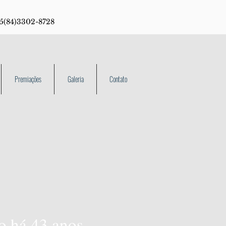
55(84)3302-8728
Premiações
Galeria
Contato
o há 43 anos,