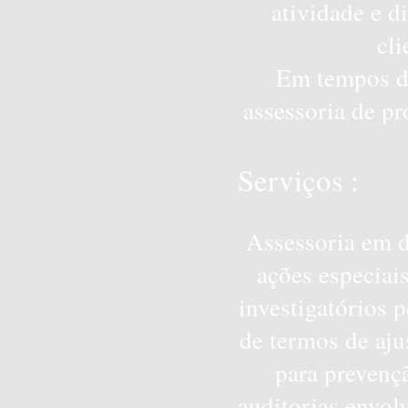
atividade e d
cl
Em tempos de
assessoria de pr
Serviços :
Assessoria em d
ações especiai
investigatórios 
de termos de aj
para prevençã
auditorias envol