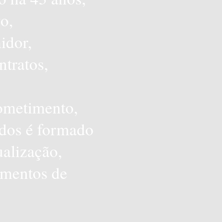
vo,
idor,
ntratos,
ometimento,
dos é formado
ualização,
umentos de