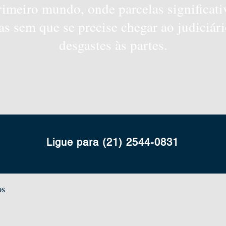
rimeiro mundo, onde parcelas significativ
as sem que se precise chegar ao judiciá
desgastes às partes.
Ligue para (21) 2544-0831
os