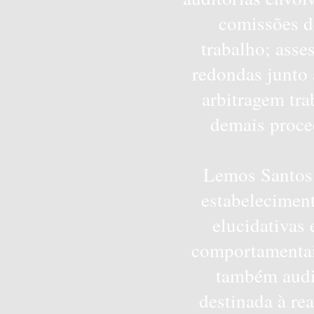
comissões de
trabalho; asse
redondas junto
arbitragem tra
demais proce
Lemos Santos 
estabeleciment
elucidativas
comportamentais
também audiê
destinada à rea