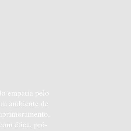
do empatia pelo
 um ambiente de
 aprimoramento,
com ética, pró-