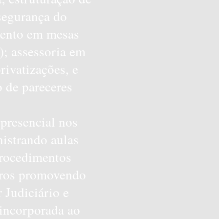
 segurança do
imento em mesas
; assessoria em
rivatizações, e
 de pareceres
presencial nos
nistrando aulas
procedimentos
turos promovendo
 Judiciário e
á incorporada ao