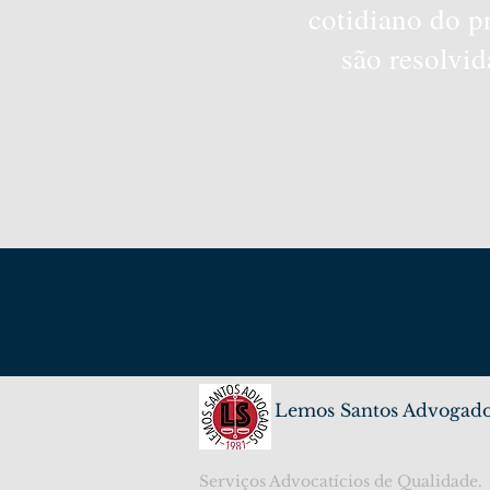
cotidiano do p
são resolvid
Lemos Santos Advogad
Serviços Advocatícios de Qualidade.