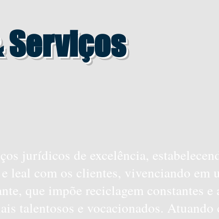
& Serviços
ços jurídicos de excelência, estabelecen
 e leal com os clientes, vivenciando em
ante, que impõe reciclagem constantes e
ais talentosos e vocacionados. Atuando 