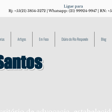
Ligue para
Rj: +55(21) 3854-3272 | Whatsapp: (21) 99924-9947 | RN: +
rias
Artigos
Em Foco
Diário do Rio Responde
Blog
Santos
tório de advocacia, estabelecid