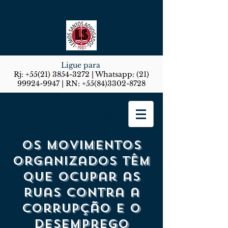
Ligue para
Rj:
+55(21) 3854-3272
| Whatsapp:
(21)
99924-9947
| RN:
+55(84)3302-8728
Lemos Santos Advogados
Os movimentos
organizados têm
que ocupar as
ruas contra a
corrupção e o
desemprego