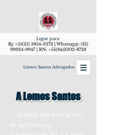
Ligue para
Rj:
+55(21) 3854-3272
| Whatsapp:
(21)
99924-9947
| RN:
+55(84)3302-8728
Lemos Santos Advogados
A Lemos Santos
Somos um escritório
de advocacia,
estabelecido há 43 anos,