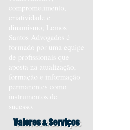
comprometimento,
criatividade e
dinamismo; Lemos
Santos Advogados é
formado por uma equipe
de profissionais que
aposta na atualização,
formação e informação
permanentes como
instrumentos de
sucesso.
Valores & Serviços