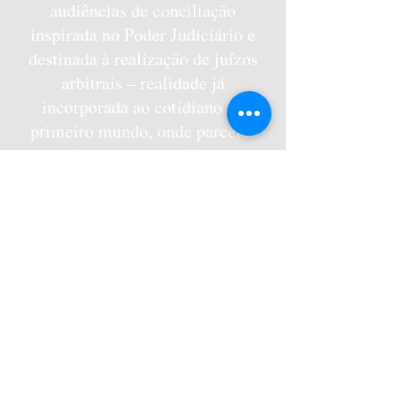
audiências de conciliação
inspirada no Poder Judiciário e
destinada à realização de juízos
arbitrais – realidade já
incorporada ao cotidiano do
primeiro mundo, onde parcelas
significativas de conflitos são
resolvidas sem que se precise
chegar ao judiciário, poupando
desgastes às partes.
Ligue para
(21) 2544-0831