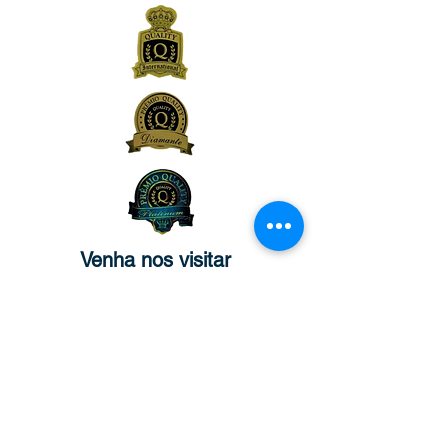
Venha nos visitar
MATRIZ:
Rua São José, n°90 - Sala 2104 –
Centro/RJ - Rio de Janeiro –
CEP:
20.010-020
FILIAL:
Av. Rio Branco, n° 571 – Sala 804 –
Centro – Natal/RN - Rio Grande do
Norte