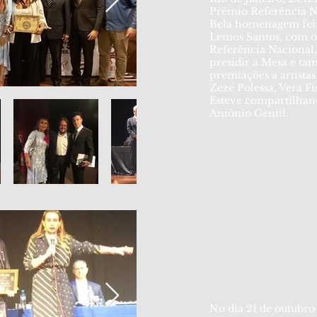
Prêmio Referência N
Bela homenagem feit
Lemos Santos, com o
Referência Nacional
presidir a Mesa e ta
premiações a artista
Zezé Polessa, Vera Fi
Esteve compartilhan
Antônio Gentil.
No dia 21 de outubro