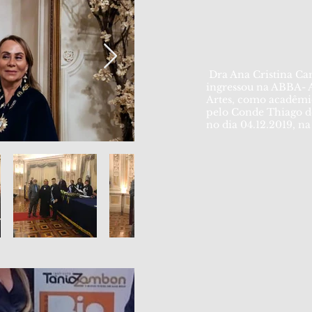
Dra Ana Cristina Ca
ingressou na ABBA- A
Artes, como acadêmic
pelo Conde Thiago d
no dia 04.12.2019, na