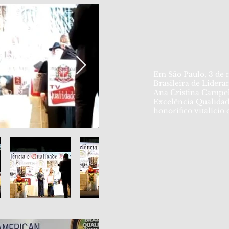
Em São Paulo, 3 de 
Brasileira de Lider
Ana Cristina Campe
Excelência Qualidade
honorífico vitalício