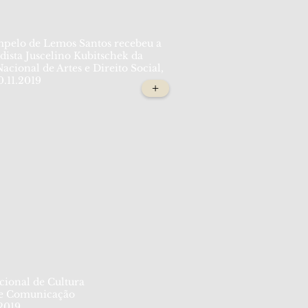
mpelo de Lemos Santos recebeu a
ista Juscelino Kubitschek da
ional de Artes e Direito Social,
0.11.2019
+
ional de Cultura
e Comunicação
.2019