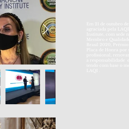
Em 21 de outubro de 
agraciada pela LAQI
Institute, com sede
Membro e Qualidade
Brasil 2020, Prêmio
Placa de Honra por s
profissional, renov
a responsabilidade 
tendo com base o m
LAQI .