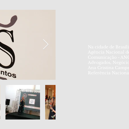
Na cidade de Brasíl
Agência Nacional d
Comunicação - ANC
Advogados, Negócio
Ana Cristina Camp
Referência Nacional