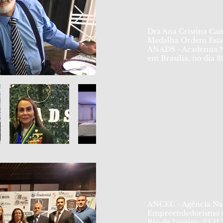
Dra Ana Cristina Ca
Medalha Ordem Estad
ANADS - Academia Nac
em Brasília, no dia 3
ANCEC - Agência Nac
Empreendedorismo 
Rio de Janeiro, 25.11