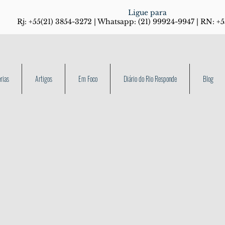
Ligue para
Rj: +55(21) 3854-3272 | Whatsapp: (21) 99924-9947 | RN: +
rias
Artigos
Em Foco
Diário do Rio Responde
Blog