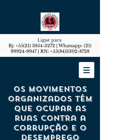
Ligue para
Rj:
+55(21) 3854-3272
| Whatsapp:
(21)
99924-9947
| RN:
+55(84)3302-8728
Lemos Santos Advogados
Os movimentos
organizados têm
que ocupar as
ruas contra a
corrupção e o
desemprego