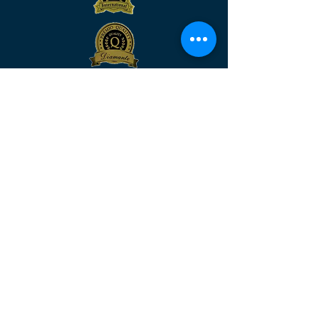
Venha nos visitar
MATRIZ:
Rua São José, n°90 - Sala 2104 –
Centro/RJ - Rio de Janeiro –
CEP:
20.010-020
FILIAL:
Av. Rio Branco, n° 571 – Sala 804 –
Centro – Natal/RN - Rio Grande do
Norte
– CEP:
59.025-210
MATRIZ :