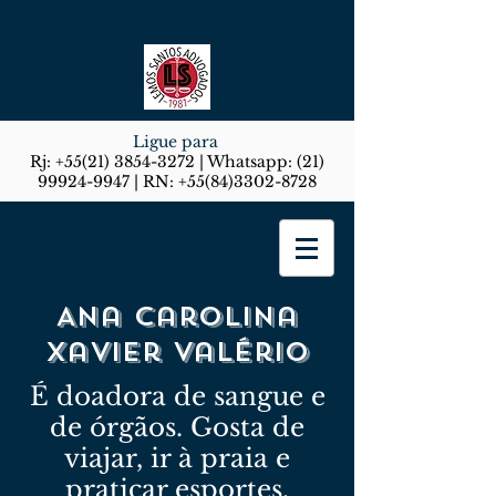
Ligue para
Rj:
+55(21) 3854-3272
| Whatsapp:
(21)
99924-9947
| RN:
+55(84)3302-8728
Lemos Santos Advogados
Ana Carolina
Xavier Valério
É doadora de sangue e
de órgãos. Gosta de
viajar, ir à praia e
praticar esportes,