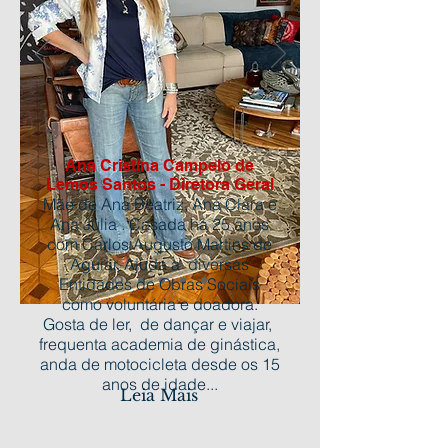
Ana Cristina Campelo de
Lemos Santos - Diretora Geral
Mãe de Ana Beatriz, Ana Clara e
Ana Júlia . Casada há 25 anos
com Carlos Augusto Martins de
Aguiar. Ajuda a diversas
Entidades de Obras Sociais
como voluntária e doadora.
Gosta de ler, de dançar e viajar,
frequenta academia de ginástica,
anda de motocicleta desde os 15
anos de idade...
Leia Mais