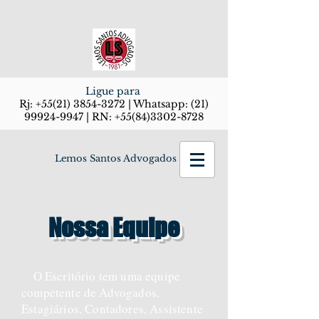
Ligue para
Rj:
+55(21) 3854-3272
| Whatsapp:
(21)
99924-9947
| RN:
+55(84)3302-8728
Lemos Santos Advogados
Nossa Equipe
O Escritório tem uma equipe
competente de Advogados,
Estagiários, Contadores, Assistente