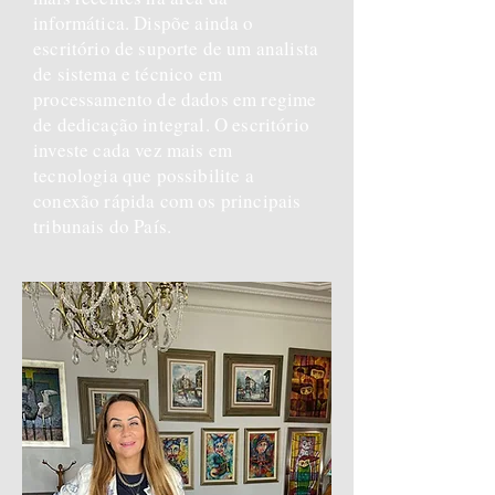
informática. Dispõe ainda o
escritório de suporte de um analista
de sistema e técnico em
processamento de dados em regime
de dedicação integral. O escritório
investe cada vez mais em
tecnologia que possibilite a
conexão rápida com os principais
tribunais do País.