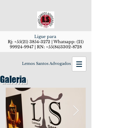
Ligue para
Rj:
+55(21) 3854-3272
| Whatsapp:
(21)
99924-9947
| RN:
+55(84)3302-8728
Lemos Santos Advogados
Galeria