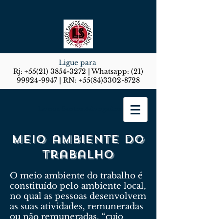
Ligue para
Rj:
+55(21) 3854-3272
| Whatsapp:
(21)
99924-9947
| RN:
+55(84)3302-8728
Lemos Santos Advogados
Meio ambiente do
trabalho
O meio ambiente do trabalho é
constituído pelo ambiente local,
no qual as pessoas desenvolvem
as suas atividades, remuneradas
ou não remuneradas, “cujo