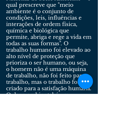
qual prescreve que "meio
ambiente é o conjunto de
condições, leis, influências e
interações de ordem física,
química e biológica que
permite, abriga e rege a vida em
todas as suas formas". O
trabalho humano foi elevado ao
alto nível de proteção que
prioriza o ser humano, ou seja,
o homem não é uma máquina
de trabalho, não foi feito para o
trabalho, mas o trabalho foi
criado para a satisfação humana.
O dano ambiental é um
problema que atinge toda a
sociedade, é uma lesão que
alcança os seres humanos
indistintamente e na sua
totalidade. O meio ambiente do
trabalho saudável é direito