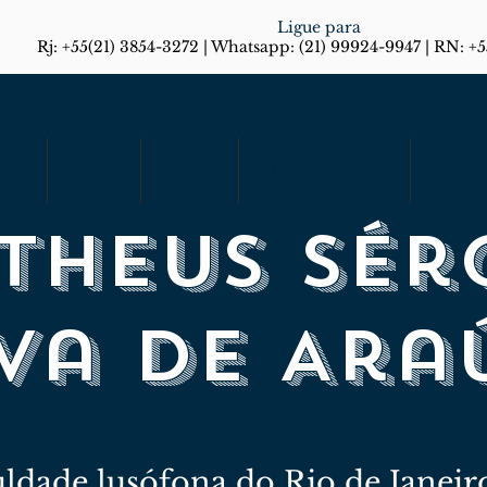
Ligue para
Rj: +55(21) 3854-3272 | Whatsapp: (21) 99924-9947 | RN: +
rias
Artigos
Em Foco
Diário do Rio Responde
Blog
theus Sér
lva De Ara
culdade lusófona do Rio de Janei