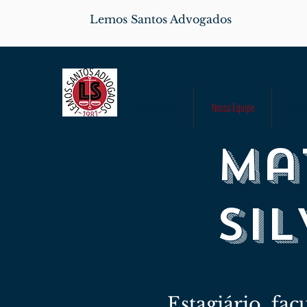
Lemos Santos Advogados
Quem Somos
Nossa Equipe
Parce
Ma
Si
Estagiário, fa