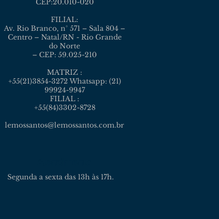
CEP:20.010-020
FILIAL:
Av. Rio Branco, n° 571 – Sala 804 –
Centro – Natal/RN - Rio Grande
do Norte
– CEP: 59.025-210
MATRIZ :
+55(21)3854-3272 Whatsapp: (21)
99924-9947
FILIAL :
+55(84)3302-8728
lemossantos@lemossantos.com.br
Atendimento
Segunda a sexta das 13h às 17h.