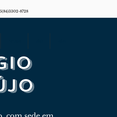
55(84)3302-8728
Premiações
Galeria
Contato
gio
újo
ro, com sede em