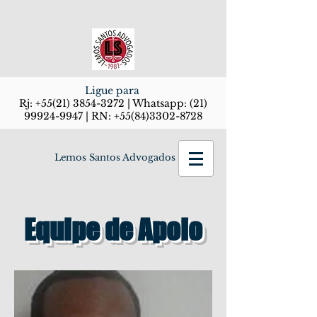
Ligue para
Rj:
+55(21) 3854-3272
| Whatsapp:
(21)
99924-9947
| RN:
+55(84)3302-8728
Lemos Santos Advogados
Equipe de Apoio