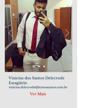
Vinicius dos Santos Delecrode
Estagiário
vinicius.delecrode@lemossantos.com.br
Ver Mais