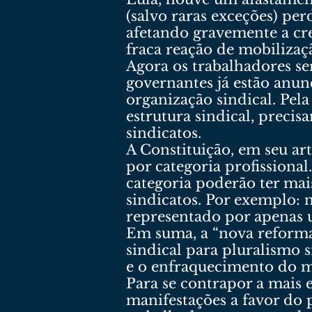
(salvo raras exceções) pe
afetando gravemente a cre
fraca reação de mobilizaçã
Agora os trabalhadores se
governantes já estão anun
organização sindical. Pel
estrutura sindical, preci
sindicatos.
A Constituição, em seu art
por categoria profissiona
categoria poderão ter mais
sindicatos. Por exemplo: 
representado por apenas u
Em suma, a “nova reforma 
sindical para pluralismo 
e o enfraquecimento do 
Para se contrapor a mais 
manifestações a favor do 