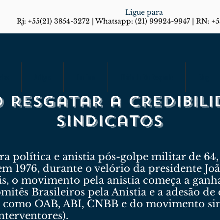
Ligue para
Rj: +55(21) 3854-3272 | Whatsapp: (21) 99924-9947 | RN: +
rias
Artigos
Em Foco
Diário do Rio Responde
Blog
o resgatar a credibil
sindicatos
 política e anistia pós-golpe militar de 64
 em 1976, durante o velório da presidente J
is, o movimento pela anistia começa a ganh
itês Brasileiros pela Anistia e a adesão de 
is como OAB, ABI, CNBB e do movimento si
nterventores).