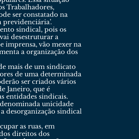
os Trabalhadores,
ode ser constatado na
 previdenciária’.
nto sindical, pois os
vai desestruturar a
de imprensa, vão mexer na
lamenta a organização dos
o de mais de um sindicato
hadores de uma determinada
derão ser criados vários
e Janeiro, que é
s entidades sindicais.
ra denominada unicidade
 a desorganização sindical
cupar as ruas, em
dos direitos dos