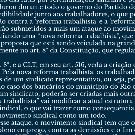
rdurou durante todo o governo do Partido d
dibilidade junto aos trabalhadores, o que p
o contra a ‘reforma trabalhista’ e a ‘reforma
rão submetidos a mais um ataque ao movime
ciando uma “nova reforma trabalhista”, que 
a proposta que está sendo veiculada na gran
samente no art. 8º da Constituição, que regu
. 8º, e a CLT, em seu art. 516, veda a criaçã
l. Pela nova reforma trabalhista, os trabal
 de um sindicato representativo, ou seja, po
no caso dos bancários do município do Rio d
m sindicato, poderão ser criadas mais outra
trabalhista” vai modificar a atual estrutu
sindical, o que vai trazer como consequência
movimento sindical como um todo.
esse ataque, o movimento sindical tem que o
pleno emprego, contra as demissões e o fim 