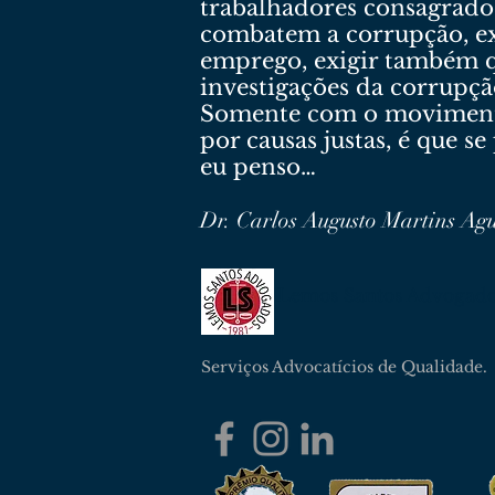
trabalhadores consagrado
combatem a corrupção, ex
emprego, exigir também qu
investigações da corrupçã
Somente com o movimento 
por causas justas, é que s
eu penso…
Dr. Carlos Augusto Martins Ag
Lemos Santos Advogad
Serviços Advocatícios de Qualidade.