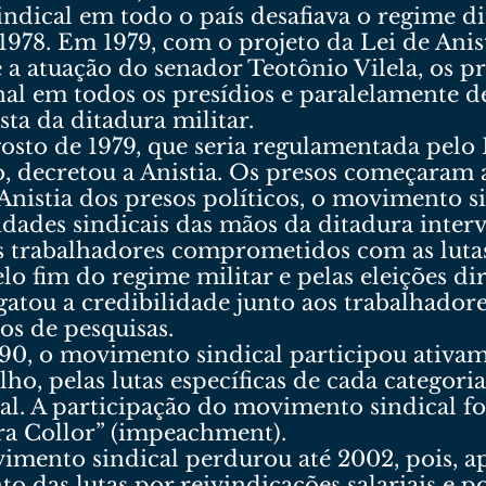
dical em todo o país desafiava o regime di
 1978. Em 1979, com o projeto da Lei de Anis
 a atuação do senador Teotônio Vilela, os pr
al em todos os presídios e paralelamente d
a da ditadura militar.
gosto de 1979, que seria regulamentada pelo 
decretou a Anistia. Os presos começaram a 
 Anistia dos presos políticos, o movimento s
idades sindicais das mãos da ditadura inte
os trabalhadores comprometidos com as lutas
pelo fim do regime militar e pelas eleições di
gatou a credibilidade junto aos trabalhadore
os de pesquisas.
990, o movimento sindical participou ativa
lho, pelas lutas específicas de cada categori
al. A participação do movimento sindical f
ora Collor” (impeachment).
imento sindical perdurou até 2002, pois, ap
 das lutas por reivindicações salariais e po