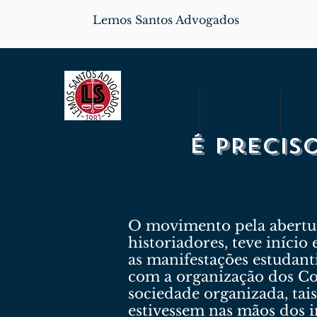
Lemos Santos Advogados
Quem Somos
Nossa Equipe
Parce
É precis
O movimento pela abertura
historiadores, teve início
as manifestações estudant
com a organização dos Com
sociedade organizada, ta
estivessem nas mãos dos i