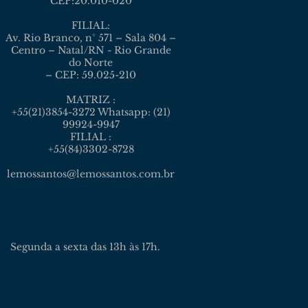
CEP:20.010-020
FILIAL:
Av. Rio Branco, n° 571 – Sala 804 –
Centro – Natal/RN - Rio Grande
do Norte
– CEP: 59.025-210
MATRIZ :
+55(21)3854-3272 Whatsapp: (21)
99924-9947
FILIAL :
+55(84)3302-8728
lemossantos@lemossantos.com.br
Atendimento
Segunda a sexta das 13h às 17h.