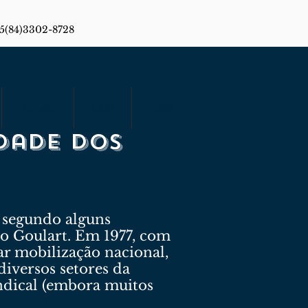
55(84)3302-8728
Premiações
Galeria
Contato
idade dos
, segundo alguns
oão Goulart. Em 1977, com
ar mobilização nacional,
diversos setores da
ndical (embora muitos