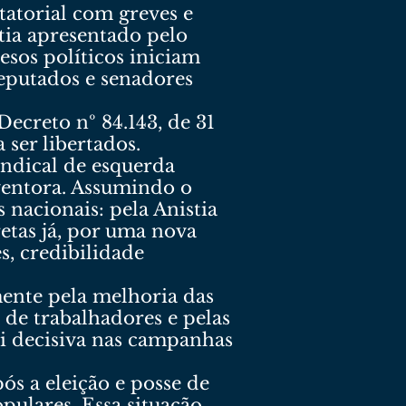
tatorial com greves e
tia apresentado pelo
esos políticos iniciam
eputados e senadores
Decreto nº 84.143, de 31
ser libertados.
indical de esquerda
rventora. Assumindo o
 nacionais: pela Anistia
retas já, por uma nova
s, credibilidade
mente pela melhoria das
a de trabalhadores e pelas
oi decisiva nas campanhas
ós a eleição e posse de
pulares. Essa situação