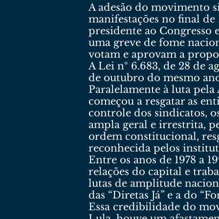
A adesão do movimento sin
manifestações no final de
presidente ao Congresso e
uma greve de fome nacion
votam e aprovam a propost
A Lei nº 6.683, de 28 de a
de outubro do mesmo ano, 
Paralelamente à luta pela
começou a resgatar as ent
controle dos sindicatos, 
ampla geral e irrestrita, 
ordem constitucional, res
reconhecida pelos institut
Entre os anos de 1978 a 1
relações do capital e traba
lutas de amplitude nacion
das “Diretas Já” e a do “F
Essa credibilidade do mov
Lula, houve um afastamento