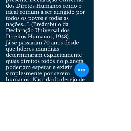
dos Diretos Humanos como o
ideal comum a ser atingido por
todos os povos e todas as
nações…”. (Preâmbulo da
Declaração Universal dos
Direitos Humanos, 1948).
Já se passaram 70 anos desde
que líderes mundiais
determinaram explicitamente
quais direitos todos no planeta
poderiam esperar e exigir
simplesmente por serem
humanos. Nascida do desejo de
impedir outro Holocausto, a
Declaração Universal dos
Direitos Humanos continua a
demonstrar o poder das ideias
para mudar o mundo.
A Declaração Universal dos
Direitos Humanos (DUDH) foi
adotada em 10 de dezembro de