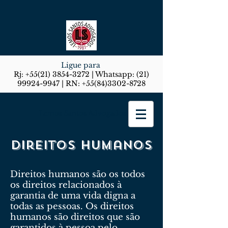
Ligue para
Rj:
+55(21) 3854-3272
| Whatsapp:
(21)
99924-9947
| RN:
+55(84)3302-8728
Lemos Santos Advogados
Direitos humanos
Direitos humanos são os todos
os direitos relacionados à
garantia de uma vida digna a
todas as pessoas. Os direitos
humanos são direitos que são
garantidos à pessoa pelo