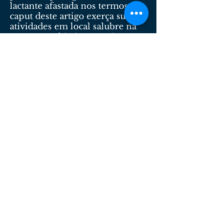
lactante afastada nos termos do
caput deste artigo exerça suas
atividades em local salubre na
empresa, a hipótese será
considerada como gravidez de
risco e ensejará a percepção de
salário-maternidade, nos
termos da Lei no 8.213, de 24 de
julho de 1991, durante todo o
período de afastamento.
Art. 395 - Em caso de aborto
não criminoso, comprovado
por atestado médico oficial, a
mulher terá um repouso
remunerado de 2 (duas)
semanas, ficando-lhe
assegurado o direito de retornar
à função que ocupava antes de
seu afastamento.
Art. 396 - Para amamentar seu
filho, inclusive se advindo de