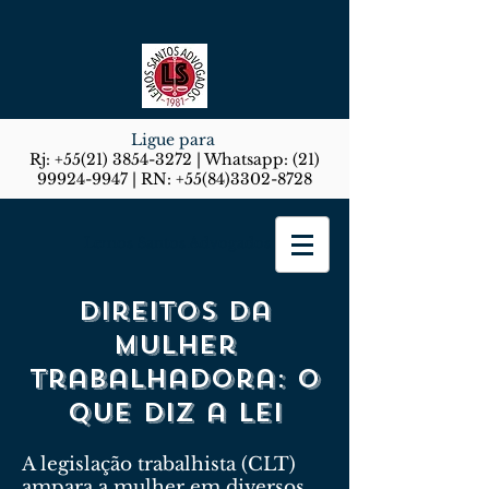
Ligue para
Rj:
+55(21) 3854-3272
| Whatsapp:
(21)
99924-9947
| RN:
+55(84)3302-8728
Lemos Santos Advogados
Direitos da
mulher
trabalhadora: o
que diz a lei
A legislação trabalhista (CLT)
ampara a mulher em diversos