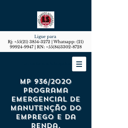
Ligue para
Rj:
+55(21) 3854-3272
| Whatsapp:
(21)
99924-9947
| RN:
+55(84)3302-8728
Lemos Santos Advogados
MP 936/2020
Programa
Emergencial de
Manutenção do
Emprego e da
Renda.