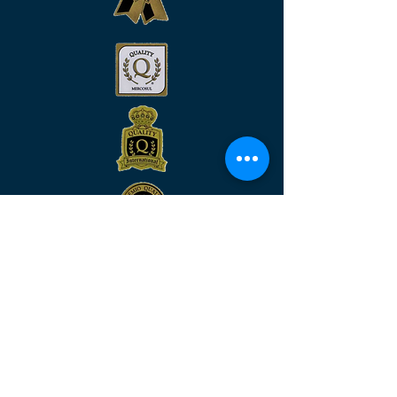
Venha nos visitar
MATRIZ:
Rua São José, n°90 - Sala 2104 –
Centro/RJ - Rio de Janeiro –