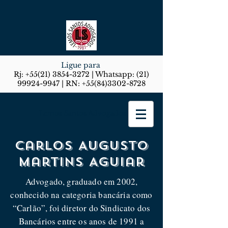
Ligue para
Rj:
+55(21) 3854-3272
| Whatsapp:
(21)
99924-9947
| RN:
+55(84)3302-8728
Lemos Santos Advogados
Carlos Augusto
Martins Aguiar
Advogado, graduado em 2002,
conhecido na categoria bancária como
“Carlão”, foi diretor do Sindicato dos
Bancários entre os anos de 1991 a