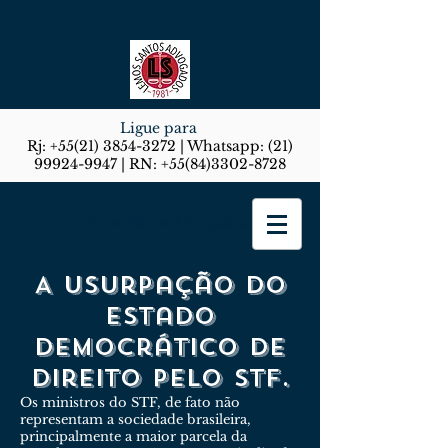
Ligue para
Rj:
+55(21) 3854-3272
| Whatsapp:
(21)
99924-9947
| RN:
+55(84)3302-8728
Lemos Santos Advogados
A usurpação do
estado
democrático de
direito pelo stf.
Os ministros do STF, de fato não
representam a sociedade brasileira,
principalmente a maior parcela da