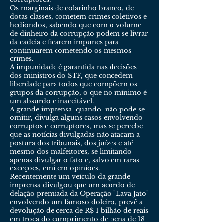
Os marginais de colarinho branco, de
dotas classes, cometem crimes coletivos e
hediondos, sabendo que com o volume
de dinheiro da corrupção podem se livrar
da cadeia e ficarem impunes para
continuarem cometendo os mesmos
crimes.
A impunidade é garantida nas decisões
dos ministros do STF, que concedem
liberdade para todos que compõem os
grupos da corrupção, o que no mínimo é
um absurdo e inaceitável.
A grande imprensa quando não pode se
omitir, divulga alguns casos envolvendo
corruptos e corruptores, mas se percebe
que as notícias divulgadas não atacam a
postura dos tribunais, dos juízes e até
mesmo dos malfeitores, se limitando
apenas divulgar o fato e, salvo em raras
exceções, emitem opiniões.
Recentemente um veículo da grande
imprensa divulgou que um acordo de
delação premiada da Operação "Lava Jato"
envolvendo um famoso doleiro, prevê a
devolução de cerca de R$ 1 bilhão de reais
em troca do cumprimento de pena de 18