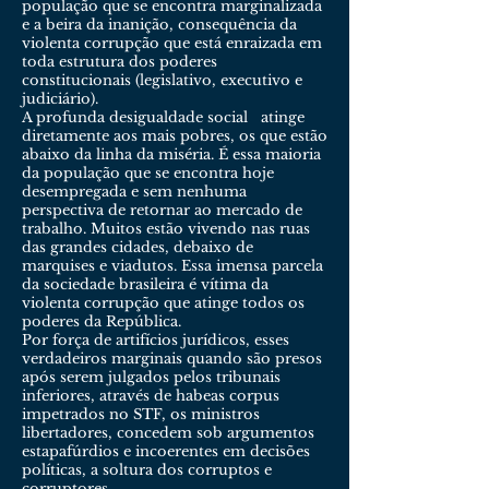
população que se encontra marginalizada
e a beira da inanição, consequência da
violenta corrupção que está enraizada em
toda estrutura dos poderes
constitucionais (legislativo, executivo e
judiciário).
A profunda desigualdade social atinge
diretamente aos mais pobres, os que estão
abaixo da linha da miséria. É essa maioria
da população que se encontra hoje
desempregada e sem nenhuma
perspectiva de retornar ao mercado de
trabalho. Muitos estão vivendo nas ruas
das grandes cidades, debaixo de
marquises e viadutos. Essa imensa parcela
da sociedade brasileira é vítima da
violenta corrupção que atinge todos os
poderes da República.
Por força de artifícios jurídicos, esses
verdadeiros marginais quando são presos
após serem julgados pelos tribunais
inferiores, através de habeas corpus
impetrados no STF, os ministros
libertadores, concedem sob argumentos
estapafúrdios e incoerentes em decisões
políticas, a soltura dos corruptos e
corruptores.