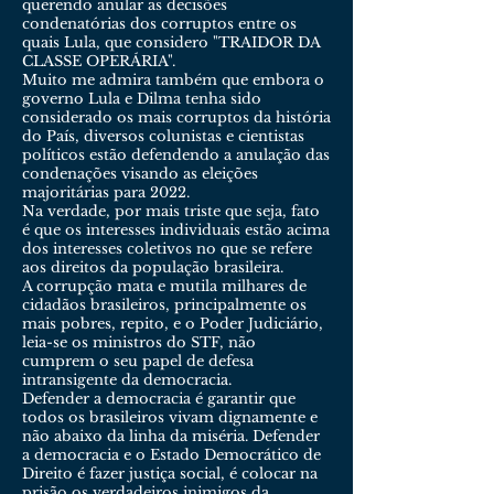
querendo anular as decisões
condenatórias dos corruptos entre os
quais Lula, que considero "TRAIDOR DA
CLASSE OPERÁRIA".
Muito me admira também que embora o
governo Lula e Dilma tenha sido
considerado os mais corruptos da história
do País, diversos colunistas e cientistas
políticos estão defendendo a anulação das
condenações visando as eleições
majoritárias para 2022.
Na verdade, por mais triste que seja, fato
é que os interesses individuais estão acima
dos interesses coletivos no que se refere
aos direitos da população brasileira.
A corrupção mata e mutila milhares de
cidadãos brasileiros, principalmente os
mais pobres, repito, e o Poder Judiciário,
leia-se os ministros do STF, não
cumprem o seu papel de defesa
intransigente da democracia.
Defender a democracia é garantir que
todos os brasileiros vivam dignamente e
não abaixo da linha da miséria. Defender
a democracia e o Estado Democrático de
Direito é fazer justiça social, é colocar na
prisão os verdadeiros inimigos da