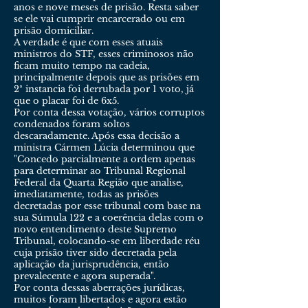
anos e nove meses de prisão. Resta saber
se ele vai cumprir encarcerado ou em
prisão domiciliar.
A verdade é que com esses atuais
ministros do STF, esses criminosos não
ficam muito tempo na cadeia,
principalmente depois que as prisões em
2ª instancia foi derrubada por 1 voto, já
que o placar foi de 6x5.
Por conta dessa votação, vários corruptos
condenados foram soltos
descaradamente. Após essa decisão a
ministra Cármen Lúcia determinou que
"Concedo parcialmente a ordem apenas
para determinar ao Tribunal Regional
Federal da Quarta Região que analise,
imediatamente, todas as prisões
decretadas por esse tribunal com base na
sua Súmula 122 e a coerência delas com o
novo entendimento deste Supremo
Tribunal, colocando-se em liberdade réu
cuja prisão tiver sido decretada pela
aplicação da jurisprudência, então
prevalecente e agora superada".
Por conta dessas aberrações jurídicas,
muitos foram libertados e agora estão