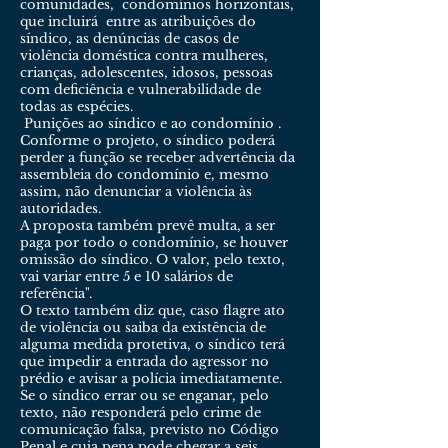
comunidades, condomínios horizontais,
que incluirá entre as atribuições do
síndico, as denúncias de casos de
violência doméstica contra mulheres,
crianças, adolescentes, idosos, pessoas
com deficiência e vulnerabilidade de
todas as espécies.
Punições ao síndico e ao condomínio .
Conforme o projeto, o síndico poderá
perder a função se receber advertência da
assembleia do condomínio e, mesmo
assim, não denunciar a violência às
autoridades.
A proposta também prevê multa, a ser
paga por todo o condomínio, se houver
omissão do síndico. O valor, pelo texto,
vai variar entre 5 e 10
salários de
referência".
O texto também diz que, caso flagre ato
de violência ou saiba da existência de
alguma medida protetiva, o síndico terá
que impedir a entrada do agressor no
prédio e avisar a polícia imediatamente.
Se o síndico errar ou se enganar, pelo
texto, não responderá pelo crime de
comunicação falsa, previsto no Código
Penal e cuja pena pode chegar a seis