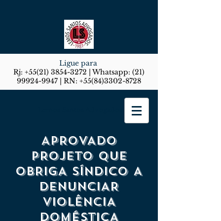
Ligue para
Rj:
+55(21) 3854-3272
| Whatsapp:
(21)
99924-9947
| RN:
+55(84)3302-8728
Lemos Santos Advogados
APROVADO
PROJETO QUE
OBRIGA SÍNDICO A
DENUNCIAR
VIOLÊNCIA
DOMÉSTICA