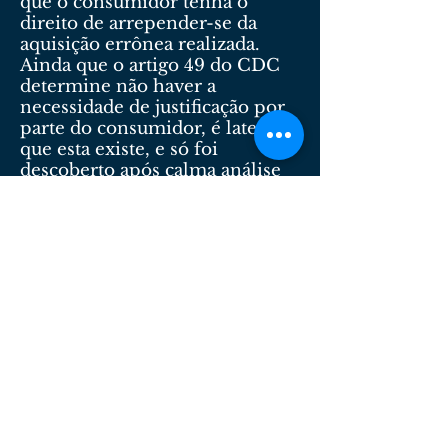
que o consumidor tenha o
direito de arrepender-se da
aquisição errônea realizada.
Ainda que o artigo 49 do CDC
determine não haver a
necessidade de justificação por
parte do consumidor, é latente
que esta existe, e só foi
descoberto após calma análise
do contrato firmado, o que
dificilmente seria possível com
um vendedor na casa do
consumidor ou, ainda, sem
contato direto com o produto
adquirido.
É de se concluir que o direito de
arrependimento nada mais é do
que uma maneira que a lei
encontrou para proteger o
consumidor das praticas
abusivas e lesivas, que possam
ser utilizadas, de maneira a