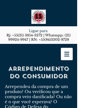
Ligue para
Rj:
+55(21) 3854-3272
| Whatsapp:
(21)
99924-9947
| RN:
+55(84)3302-8728
Lemos Santos Advogados
Arrependimento
do consumidor
Arrependeu da compra de um
produto? Ou verificou que a
compra veio danificada? Ou não
é o que você esperava? O
Código de Defesa do