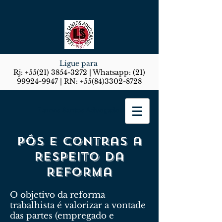
Ligue para
Rj:
+55(21) 3854-3272
| Whatsapp:
(21)
99924-9947
| RN:
+55(84)3302-8728
Lemos Santos Advogados
Pós e Contras a
Respeito da
Reforma
O objetivo da reforma
trabalhista é valorizar a vontade
das partes (empregado e