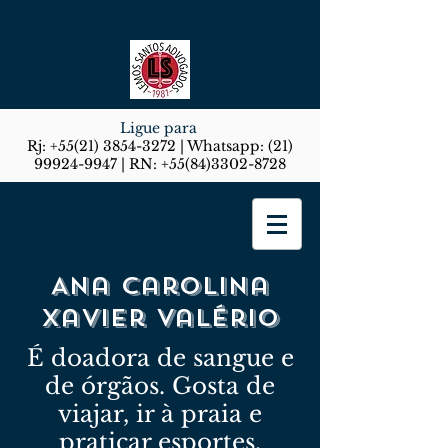
Ligue para
Rj:
+55(21) 3854-3272
| Whatsapp:
(21)
99924-9947
| RN:
+55(84)3302-8728
Lemos Santos Advogados
Ana Carolina
Xavier Valério
É doadora de sangue e
de órgãos. Gosta de
viajar, ir à praia e
praticar esportes,