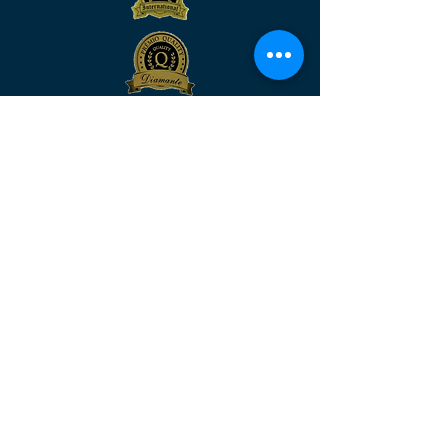
Venha nos visitar
MATRIZ:
Rua São José, n°90 - Sala 2104 –
Centro/RJ - Rio de Janeiro –
CEP:
20.010-020
FILIAL:
Av. Rio Branco, n° 571 – Sala 804 –
Centro – Natal/RN - Rio Grande do
Norte
– CEP:
59.025-210
MATRIZ :