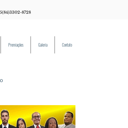
55(84)3302-8728
Premiações
Galeria
Contato
ro