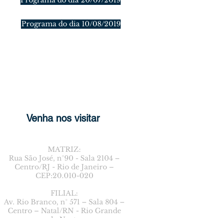
Programa do dia 20/07/2019
Programa do dia 10/08/2019
Venha nos visitar
MATRIZ:
Rua São José, n°90 - Sala 2104 –
Centro/RJ - Rio de Janeiro –
CEP:20.010-020
FILIAL:
Av. Rio Branco, n° 571 – Sala 804 –
Centro – Natal/RN - Rio Grande