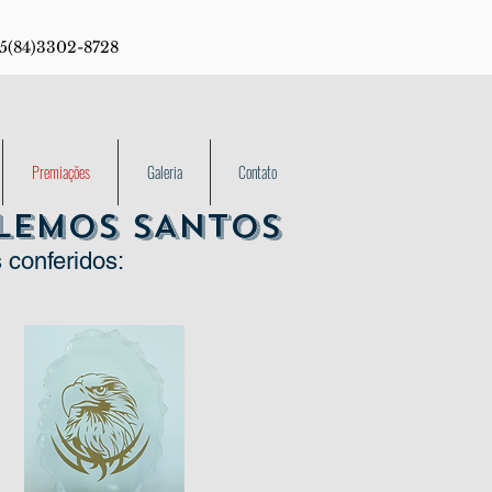
55(84)3302-8728
Premiações
Galeria
Contato
 lEMOS SANTOS
 conferidos: