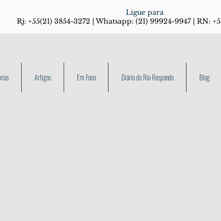
Ligue para
Rj: +55(21) 3854-3272 | Whatsapp: (21) 99924-9947 | RN: +
rias
Artigos
Em Foco
Diário do Rio Responde
Blog