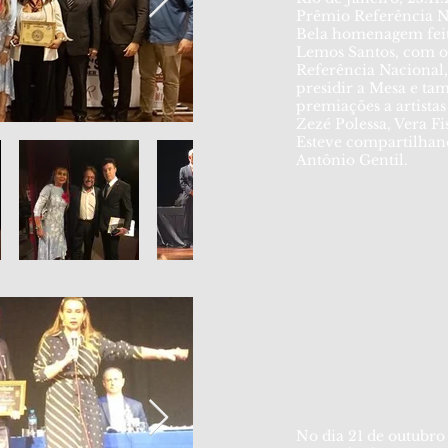
Prêmio Referência N
Bela homenagem feit
Lemos Santos, com o
Referência Nacional
presidir a Mesa e ta
premiações a artista
Zezé Polessa, Vera Fi
Esteve compartilhan
Antônio Gentil.
No dia 21 de outubro