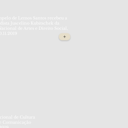
mpelo de Lemos Santos recebeu a
ista Juscelino Kubitschek da
ional de Artes e Direito Social,
0.11.2019
+
ional de Cultura
e Comunicação
.2019