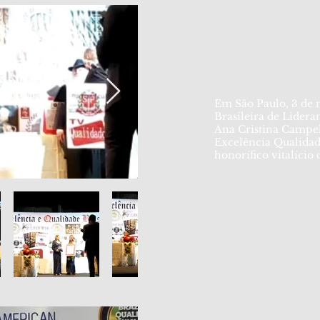
Em São Paulo, 3 de 
Brasileira de Lider
Ana Cristina Campe
Excelência Qualidade
honorífico vitalício