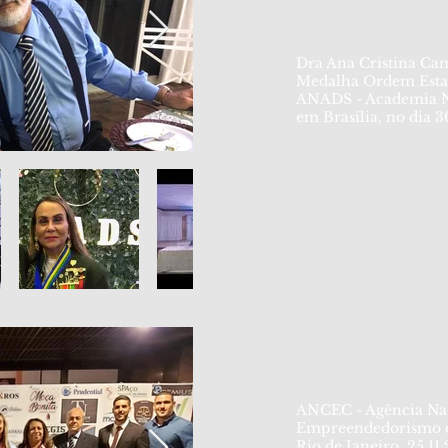
Dra Ana Cristina Ca
Medalha Ordem Estad
ANADS - Academia Nac
em Brasília, no dia 3
ANCEC - Agência Nac
Empreendedorismo 
Rio de Janeiro, 25.11