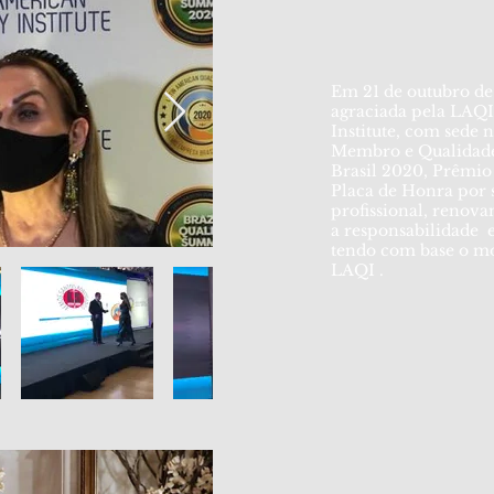
Em 21 de outubro de 
agraciada pela LAQI
Institute, com sede
Membro e Qualidade
Brasil 2020, Prêmio
Placa de Honra por s
profissional, renov
a responsabilidade 
tendo com base o m
LAQI .