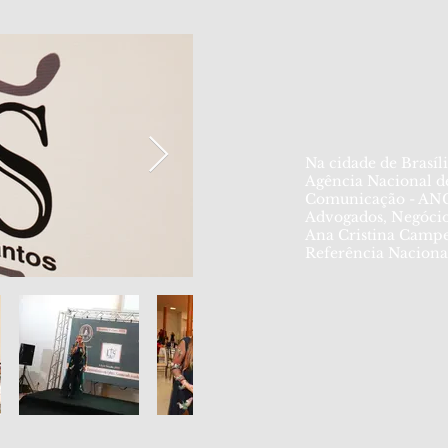
Na cidade de Brasíl
Agência Nacional d
Comunicação - ANC
Advogados, Negócio
Ana Cristina Camp
Referência Nacional