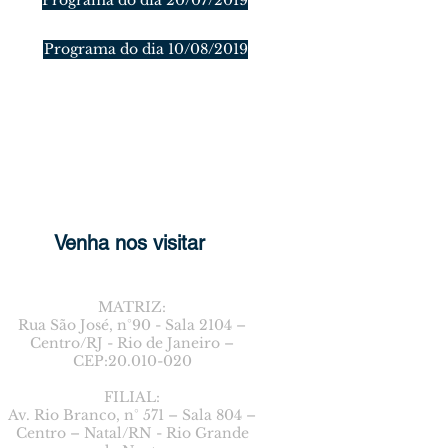
Programa do dia 20/07/2019
Programa do dia 10/08/2019
Venha nos visitar
MATRIZ:
Rua São José, n°90 - Sala 2104 –
Centro/RJ - Rio de Janeiro –
CEP:20.010-020
FILIAL:
Av. Rio Branco, n° 571 – Sala 804 –
Centro – Natal/RN - Rio Grande