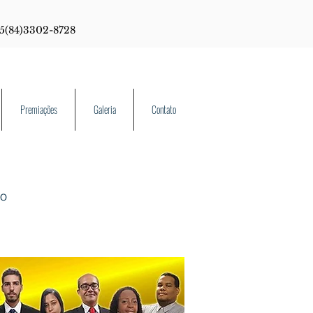
55(84)3302-8728
Premiações
Galeria
Contato
ro