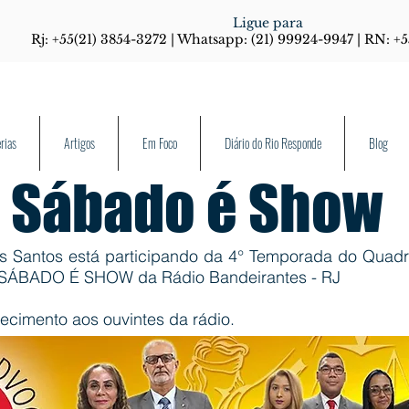
Ligue para
Rj: +55(21) 3854-3272 | Whatsapp: (21) 99924-9947 | RN: +
rias
Artigos
Em Foco
Diário do Rio Responde
Blog
 Sábado é Show
s Santos está participando da 4° Temporada do Quad
a SÁBADO É SHOW da Rádio Bandeirantes - RJ
ecimento aos ouvintes da rádio.