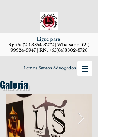
Ligue para
Rj:
+55(21) 3854-3272
| Whatsapp:
(21)
99924-9947
| RN:
+55(84)3302-8728
Lemos Santos Advogados
Galeria