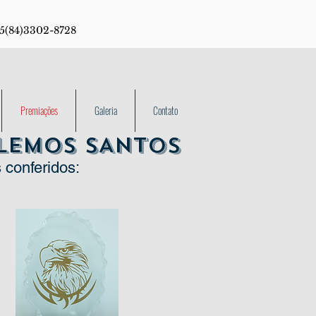
55(84)3302-8728
Premiações
Galeria
Contato
 lEMOS SANTOS
 conferidos: