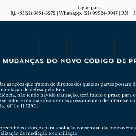
Ligue para
Rj: +55(21) 3854-3272 | Whatsapp: (21) 99924-9947 | RN: +
rias
Artigos
Em Foco
Diário do Rio Responde
Blog
IS MUDANÇAS DO NOVO CÓDIGO DE PR
s as ações que tratem de direitos dos quais as partes possam d
resentação de defesa pelo Réu.
cia, não tendo havido transação, terá inicio o prazo para con
e se autor e réu manifestarem expressamente o desinteresse n
, §4º I e II CPC).
preendidos esforços para a solução consensual da controvérsia 
realização de mediação e conciliação.