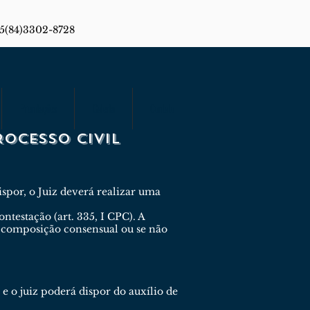
55(84)3302-8728
Premiações
Galeria
Contato
OCESSO CIVIL
ispor, o Juiz deverá realizar uma
testação (art. 335, I CPC). A
a composição consensual ou se não
e o juiz poderá dispor do auxílio de