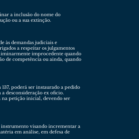
inar a inclusão do nome do
ução ou a sua extinção.
e às demandas judiciais e
rigados a respeitar os julgamentos
ado liminarmente improcedente quando
ção de competência ou ainda, quando
a 137, poderá ser instaurado a pedido
 a desconsideração ex oficio.
 na petição inicial, devendo ser
e instrumento visando incrementar a
téria em análise, em defesa de