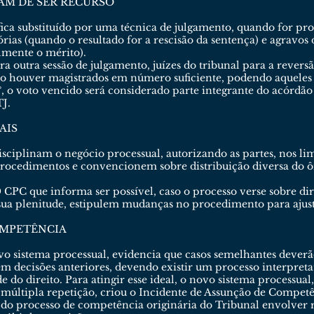
AM DE SER RECURSO
fica substituído por uma técnica de julgamento, quando for pr
sórias (quando o resultado for a rescisão da sentença) e agrav
lmente o mérito).
ra outra sessão de julgamento, juízes do tribunal para a revers
o houver magistrados em número suficiente, podendo aqueles 
º, o voto vencido será considerado parte integrante do acórdão
J.
AIS
ciplinam o negócio processual, autorizando as partes, nos li
procedimentos e convencionem sobre distribuição diversa do ô
90 CPC que informa ser possível, caso o processo verse sobre 
 sua plenitude, estipulem mudanças no procedimento para ajust
OMPETÊNCIA
vo sistema processual, evidencia que casos semelhantes deverão
em decisões anteriores, devendo existir um processo interpreta
 do direito. Para atingir esse ideal, o novo sistema processua
 múltipla repetição, criou o Incidente de Assunção de Compet
 do processo de competência originária do Tribunal envolver r