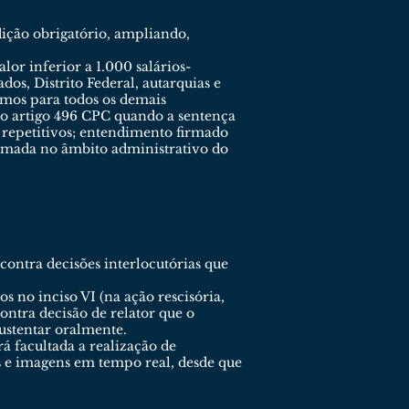
dição obrigatório, ampliando,
or inferior a 1.000 salários-
os, Distrito Federal, autarquias e
imos para todos os demais
 do artigo 496 CPC quando a sentença
 repetitivos; entendimento firmado
rmada no âmbito administrativo do
contra decisões interlocutórias que
s no inciso VI (na ação rescisória,
ntra decisão de relator que o
sustentar oralmente.
á facultada a realização de
s e imagens em tempo real, desde que