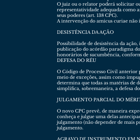
O juiz ou o relator poderá solicitar 
representatividade adequada como ami
seus poderes (art. 138 CPC).
A intervenção do amicus curiae não 
DESISTÊNCIA DA AÇÃO
Possibilidade de desistência da ação
publicação do acórdão paradigma dos
honorários de sucumbência, conforme
DEFESA DO RÉU
O Código de Processo Civil anterior 
meio de exceções, assim como impugn
determina que todas as matérias de d
simplifica, sobremaneira, a defesa d
JULGAMENTO PARCIAL DO MÉRI
O novo CPC prevê, de maneira expres
conheça e julgue uma delas antecipa
julgamento (não depender de mais pr
julgamento.
AGRAVO DE INSTRUMENTO EM N