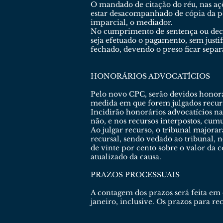
O mandado de citação do réu, nas açõ
estar desacompanhado de cópia da pet
imparcial, o mediador.
No cumprimento de sentença ou decis
seja efetuado o pagamento, sem justif
fechado, devendo o preso ficar sepa
HONORÁRIOS ADVOCATÍCIOS
Pelo novo CPC, serão devidos honorá
medida em que forem julgados recurs
Incidirão honorários advocatícios na
não, e nos recursos interpostos, cum
Ao julgar recurso, o tribunal majora
recursal, sendo vedado ao tribunal,
de vinte por cento sobre o valor da 
atualizado da causa.
PRAZOS PROCESSUAIS
A contagem dos prazos será feita em 
janeiro, inclusive. Os prazos para re