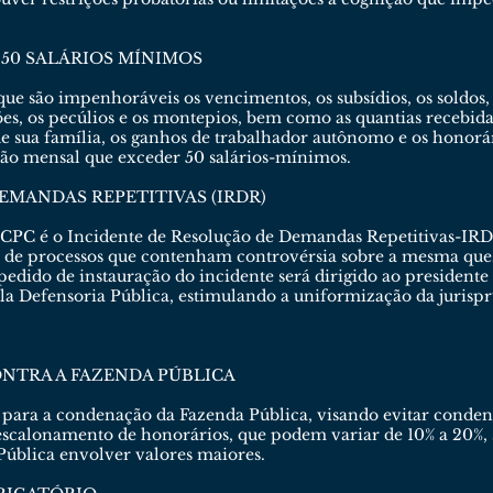
 50 SALÁRIOS MÍNIMOS
que são impenhoráveis os vencimentos, os subsídios, os soldos, 
es, os pecúlios e os montepios, bem como as quantias recebidas
e sua família, os ganhos de trabalhador autônomo e os honorári
o mensal que exceder 50 salários-mínimos.
EMANDAS REPETITIVAS (IRDR)
CPC é o Incidente de Resolução de Demandas Repetitivas-IRD
 de processos que contenham controvérsia sobre a mesma questã
pedido de instauração do incidente será dirigido ao presidente d
ela Defensoria Pública, estimulando a uniformização da juris
NTRA A FAZENDA PÚBLICA
 para a condenação da Fazenda Pública, visando evitar conde
 escalonamento de honorários, que podem variar de 10% a 20%, s
Pública envolver valores maiores.