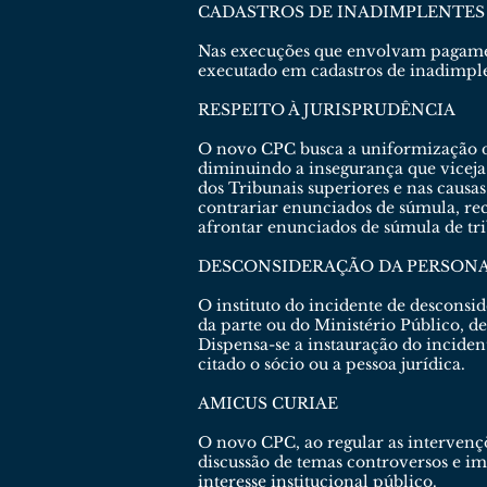
CADASTROS DE INADIMPLENTES
Nas execuções que envolvam pagament
executado em cadastros de inadimplen
RESPEITO À JURISPRUDÊNCIA
O novo CPC busca a uniformização da
diminuindo a insegurança que viceja 
dos Tribunais superiores e nas caus
contrariar enunciados de súmula, re
afrontar enunciados de súmula de tribu
DESCONSIDERAÇÃO DA PERSONA
O instituto do incidente de desconsid
da parte ou do Ministério Público, d
Dispensa-se a instauração do incident
citado o sócio ou a pessoa jurídica.
AMICUS CURIAE
O novo CPC, ao regular as intervenç
discussão de temas controversos e i
interesse institucional público.