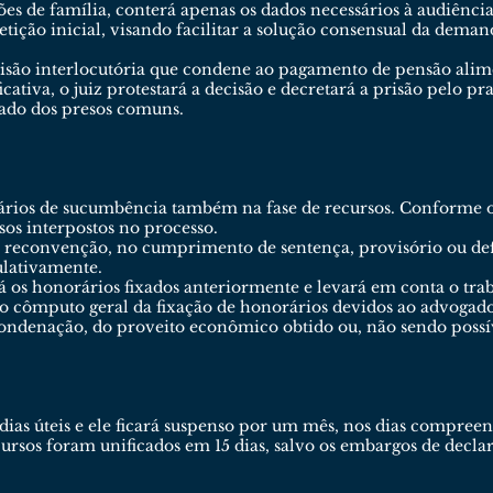
es de família, conterá apenas os dados necessários à audiênc
ição inicial, visando facilitar a solução consensual da deman
ão interlocutória que condene ao pagamento de pensão alimen
icativa, o juiz protestará a decisão e decretará a prisão pelo p
rado dos presos comuns.
rios de sucumbência também na fase de recursos. Conforme o ar
os interpostos no processo.
 reconvenção, no cumprimento de sentença, provisório ou defin
ulativamente.
rá os honorários fixados anteriormente e levará em conta o tra
 no cômputo geral da fixação de honorários devidos ao advoga
condenação, do proveito econômico obtido ou, não sendo possí
dias úteis e ele ficará suspenso por um mês, nos dias compree
cursos foram unificados em 15 dias, salvo os embargos de declar