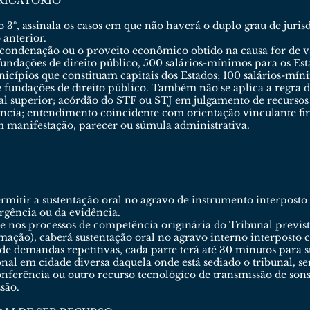
RIGATÓRIO
 3º, assinala os casos em que não haverá o duplo grau de juris
 anterior.
ondenação ou o proveito econômico obtido na causa for de val
ndações de direito público, 500 salários-mínimos para os Estad
nicípios que constituam capitais dos Estados; 100 salários-mín
e fundações de direito público. Também não se aplica a regra
al superior; acórdão do STF ou STJ em julgamento de recursos
cia; entendimento coincidente com orientação vinculante fi
m manifestação, parecer ou súmula administrativa.
rmitir a sustentação oral no agravo de instrumento interposto 
urgência ou da evidência.
ue nos processos de competência originária do Tribunal previsto
ção), caberá sustentação oral no agravo interno interposto co
 de demandas repetitivas, cada parte terá até 30 minutos para 
al em cidade diversa daquela onde está sediado o tribunal, ser
onferência ou outro recurso tecnológico de transmissão de son
ssão.