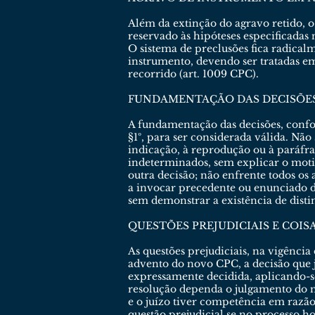
Além da extinção do agravo retido, o
reservado às hipóteses especificadas n
O sistema de preclusões fica radical
instrumento, devendo ser tratadas e
recorrido (art. 1009 CPC).
FUNDAMENTAÇÃO DAS DECISÕE
A fundamentação das decisões, confo
§1º, para ser considerada válida. Nã
indicação, à reprodução ou à paráfra
indeterminados, sem explicar o motiv
outra decisão; não enfrente todos os
a invocar precedente ou enunciado d
sem demonstrar a existência de dist
QUESTÕES PREJUDICIAIS E COIS
As questões prejudiciais, na vigência
advento do novo CPC, a decisão que j
expressamente decidida, aplicando-se
resolução dependa o julgamento do mér
e o juízo tiver competência em razão
questão prejudicial se no processo h