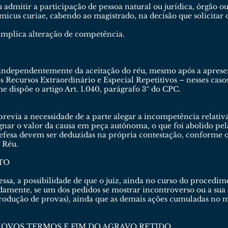
ou admitir a participação de pessoa natural ou jurídica, órgão 
cus curiae, cabendo ao magistrado, na decisão que solicitar o
implica alteração de competência.
, independentemente da aceitação do réu, mesmo após a aprese
 Recursos Extraordinário e Especial Repetitivos – nesses cas
 dispõe o artigo Art. 1.040, parágrafo 3º do CPC.
previa a necessidade de a parte alegar a incompetência relati
ar o valor da causa em peça autônoma, o que foi abolido pel
efesa devem ser deduzidas na própria contestação, conforme o 
o Réu.
TO
sa, a possibilidade de que o juiz, ainda no curso do procedi
damente, se um dos pedidos se mostrar incontroverso ou a sua
odução de provas), ainda que as demais ações cumuladas no 
OVOS TERMOS E FIM DO AGRAVO RETIDO