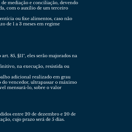
ia de mediação e conciliação, devendo
da, com o auxílio de um terceiro
tícia ou fixe alimentos, caso não
razo de 1 a 3 meses em regime
t. 85, §11º, eles serão majorados na
itivo, na execução, resistida ou
balho adicional realizado em grau
do do vencedor, ultrapassar o máximo
vel mensurá-lo, sobre o valor
ndidos entre 20 de dezembro e 20 de
ação, cujo prazo será de 5 dias.