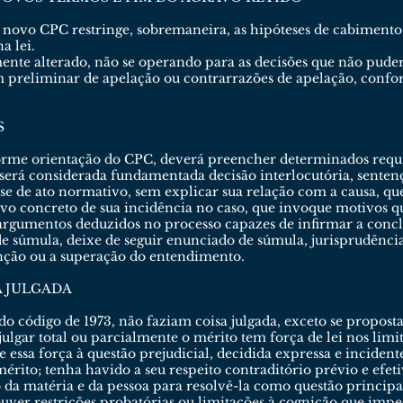
 novo CPC restringe, sobremaneira, as hipóteses de cabimento
a lei.
mente alterado, não se operando para as decisões que não pude
m preliminar de apelação ou contrarrazões de apelação, confo
S
rme orientação do CPC, deverá preencher determinados requisit
o será considerada fundamentada decisão interlocutória, sentenç
se de ato normativo, sem explicar sua relação com a causa, qu
o concreto de sua incidência no caso, que invoque motivos que
 argumentos deduzidos no processo capazes de infirmar a conclu
e súmula, deixe de seguir enunciado de súmula, jurisprudênci
inção ou a superação do entendimento.
A JULGADA
 do código de 1973, não faziam coisa julgada, exceto se propost
ulgar total ou parcialmente o mérito tem força de lei nos limi
 essa força à questão prejudicial, decidida expressa e inciden
ito; tenha havido a seu respeito contraditório prévio e efetiv
 da matéria e da pessoa para resolvê-la como questão principal
ouver restrições probatórias ou limitações à cognição que imp