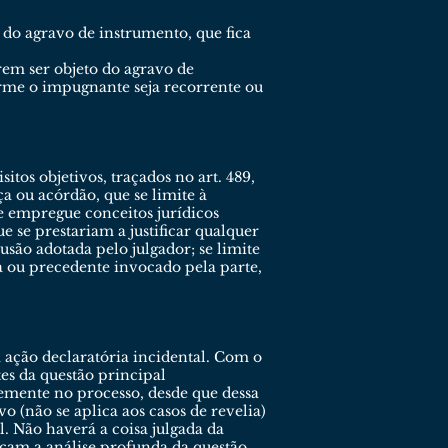
 do agravo de instrumento, que fica
rem ser objeto do agravo de
rme o impugnante seja recorrente ou
os objetivos, traçados no art. 489,
a ou acórdão, que se limite à
e empregue conceitos jurídicos
 se prestariam a justificar qualquer
são adotada pelo julgador; se limite
a ou precedente invocado pela parte,
a ação declaratória incidental. Com o
tes da questão principal
temente no processo, desde que dessa
o (não se aplica aos casos de revelia)
. Não haverá a coisa julgada da
eçam a análise profunda da questão