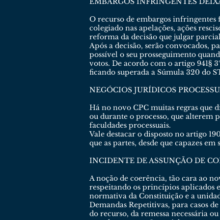
EMBARGOS INFRINGENTES DEIX
O recurso de embargos infringentes 
colegiado nas apelações, ações resci
reforma da decisão que julgar parcia
Após a decisão, serão convocados, pa
possível o seu prosseguimento quand
votos. De acordo com o artigo 941§ 3
ficando superada a Súmula 320 do ST
NEGÓCIOS JURÍDICOS PROCESSU
Há no novo CPC muitas regras que dis
ou durante o processo, que alterem 
faculdades processuais.
Vale destacar o disposto no artigo 1
que as partes, desde que capazes em
INCIDENTE DE ASSUNÇÃO DE C
A noção de coerência, tão cara ao no
respeitando os princípios aplicados 
normativa da Constituição e a unidade
Demandas Repetitivas, para casos de
do recurso, da remessa necessária ou