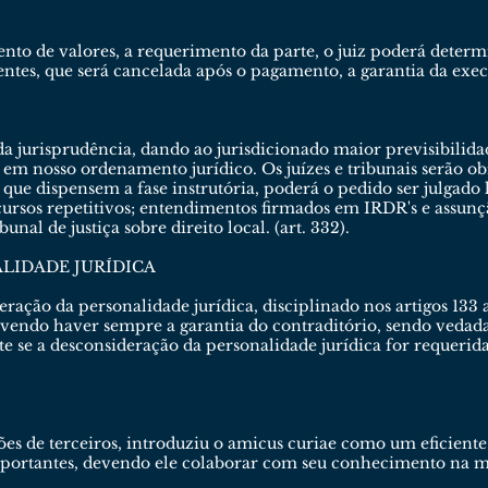
o de valores, a requerimento da parte, o juiz poderá determ
tes, que será cancelada após o pagamento, a garantia da exec
 jurisprudência, dando ao jurisdicionado maior previsibilidad
em nosso ordenamento jurídico. Os juízes e tribunais serão ob
as que dispensem a fase instrutória, poderá o pedido ser julg
cursos repetitivos; entendimentos firmados em IRDR's e assun
nal de justiça sobre direito local. (art. 332).
LIDADE JURÍDICA
eração da personalidade jurídica, disciplinado nos artigos 133 
evendo haver sempre a garantia do contraditório, sendo vedada
e se a desconsideração da personalidade jurídica for requerida
ões de terceiros, introduziu o amicus curiae como um eficient
mportantes, devendo ele colaborar com seu conhecimento na ma