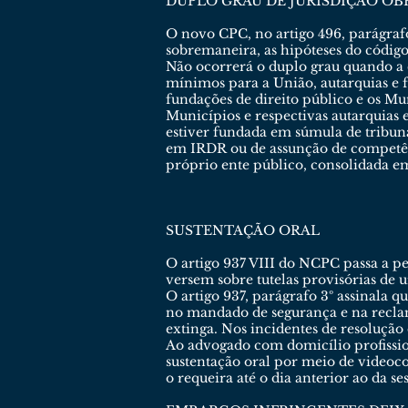
DUPLO GRAU DE JURISDIÇÃO OB
O novo CPC, no artigo 496, parágrafo
sobremaneira, as hipóteses do código
Não ocorrerá o duplo grau quando a c
mínimos para a União, autarquias e fu
fundações de direito público e os Mu
Municípios e respectivas autarquias 
estiver fundada em súmula de tribun
em IRDR ou de assunção de competên
próprio ente público, consolidada e
SUSTENTAÇÃO ORAL
O artigo 937 VIII do NCPC passa a pe
versem sobre tutelas provisórias de 
O artigo 937, parágrafo 3º assinala q
no mandado de segurança e na reclama
extinga. Nos incidentes de resolução
Ao advogado com domicílio profission
sustentação oral por meio de videoc
o requeira até o dia anterior ao da se