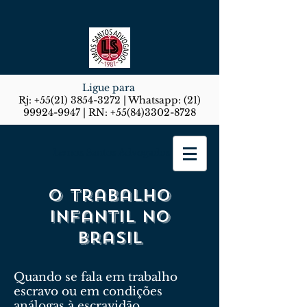
Ligue para
Rj:
+55(21) 3854-3272
| Whatsapp:
(21)
99924-9947
| RN:
+55(84)3302-8728
Lemos Santos Advogados
O trabalho
infantil no
Brasil
Quando se fala em trabalho
escravo ou em condições
análogas à escravidão,