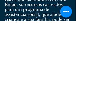
Então, só recursos carreados
para um programa de
assistência social, que ajude a
criança e a sua família, pode ser
eficaz. O dinheiro que se dá a
um ou outro não socorre
ninguém! Melhor seria a
criação de uma cultura de
doações permanentes para
entidades sérias ou ao Fundo
Municipal dos Direitos da
Criança e do Adolescente, que
gerenciam programas de
qualificação profissional dos
pais e de educação das crianças.
Enfatizo: é dever da família, do
Estado e da SOCIEDADE
proteger todas as crianças
contra todas as formas de
exploração. Deixar a
responsabilidade só para o