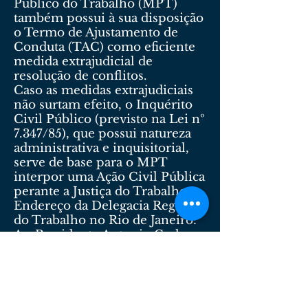
Público do Trabalho (MPT)
também possui à sua disposição
o Termo de Ajustamento de
Conduta (TAC) como eficiente
medida extrajudicial de
resolução de conflitos.
Caso as medidas extrajudiciais
não surtam efeito, o Inquérito
Civil Público (previsto na Lei nº
7.347/85), que possui natureza
administrativa e inquisitorial,
serve de base para o MPT
interpor uma Ação Civil Pública
perante a Justiça do Trabalho.
Endereço da Delegacia Regional
do Trabalho no Rio de Janeiro:
Av. Presidente Antonio Carlos,
251, 14º andar, no Centro.
Dra. Ana Cristina Campelo de Lemos
Santos