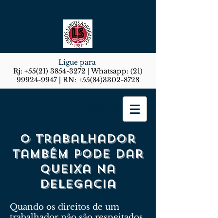
Ligue para
Rj:
+55(21) 3854-3272
| Whatsapp:
(21)
99924-9947
| RN:
+55(84)3302-8728
Lemos Santos Advogados
O trabalhador
também pode dar
queixa na
delegacia
Quando os direitos de um
trabalhador não são respeitados