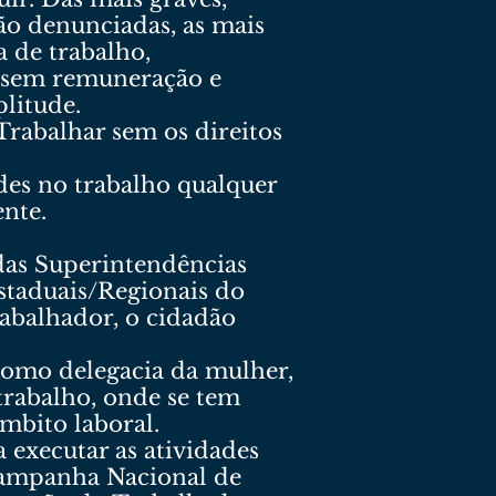
ão denunciadas, as mais
a de trabalho,
s sem remuneração e
litude.
Trabalhar sem os direitos
des no trabalho qualquer
ente.
 das Superintendências
staduais/Regionais do
abalhador, o cidadão
 como delegacia da mulher,
trabalho, onde se tem
âmbito laboral.
 executar as atividades
 Campanha Nacional de