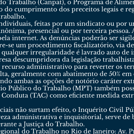
do Trabalho (Canpat), o Programa de Alime
ção do cumprimento dos preceitos legais e r
trabalho.
dividuais, feitas por um sindicato ou por 
nônima, presencial ou por terceira pessoa.
ela internet. As denúncias poderão ser sigil
re-se um procedimento fiscalizatório, via d
da qualquer irregularidade é lavrado auto de
resa descumpridora da legislação trabalhist
 recurso administrativo para reverter os te
ulta, geralmente com abatimento de 50% em 
endo ambas as opções de notório caráter ext
ério Público do Trabalho (MPT) também possu
Conduta (TAC) como eficiente medida extra
iais não surtam efeito, o Inquérito Civil Pú
reza administrativa e inquisitorial, serve d
rante a Justiça do Trabalho.
ional do Trabalho no Rio de Janeiro: Av. P