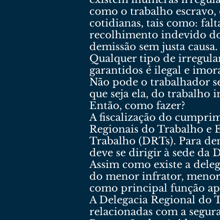
como o trabalho escravo,
cotidianas, tais como: fal
recolhimento indevido do
demissão sem justa causa
Qualquer tipo de irregula
garantidos é ilegal e imora
Não pode o trabalhador se
que seja ela, do trabalho 
Então, como fazer?
A fiscalização do cumprim
Regionais do Trabalho e 
Trabalho (DRTs). Para de
deve se dirigir à sede da 
Assim como existe a deleg
do menor infrator, menor 
como principal função apur
A Delegacia Regional do T
relacionadas com a segur