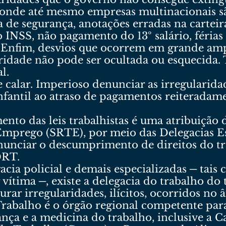
 onde até mesmo empresas multinacionais s
ta de segurança, anotações erradas na carteir
 INSS, não pagamento do 13º salário, féria
. Enfim, desvios que ocorrem em grande amp
ridade não pode ser ocultada ou esquecida. 
l.
 calar. Imperioso denunciar as irregularida
infantil ao atraso de pagamentos reiteradam
ento das leis trabalhistas é uma atribuição
Emprego (SRTE), por meio das Delegacias E
nunciar o descumprimento de direitos do tr
DRT.
acia policial e demais especializadas ─ tais
vítima ─, existe a delegacia do trabalho do 
ar irregularidades, ilícitos, ocorridos no 
rabalho é o órgão regional competente para
ança e a medicina do trabalho, inclusive a