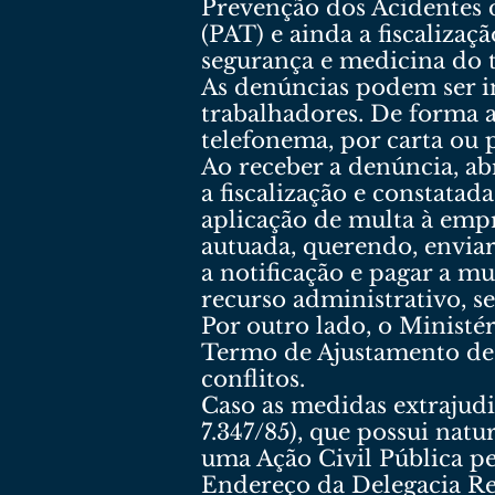
Prevenção dos Acidentes 
(PAT) e ainda a fiscaliza
segurança e medicina do 
As denúncias podem ser in
trabalhadores. De forma a
telefonema, por carta ou p
Ao receber a denúncia, ab
a fiscalização e constata
aplicação de multa à emp
autuada, querendo, enviar
a notificação e pagar a m
recurso administrativo, s
Por outro lado, o Minist
Termo de Ajustamento de 
conflitos.
Caso as medidas extrajudic
7.347/85), que possui natu
uma Ação Civil Pública pe
Endereço da Delegacia Reg