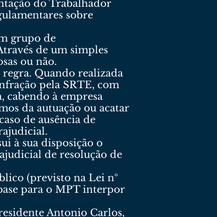
ntação do Trabalhador
egulamentares sobre
um grupo de
 Através de um simples
osas ou não.
e regra. Quando realizada
 infração pela SRTE, com
a, cabendo à empresa
rmos da autuação ou acatar
caso de ausência de
rajudicial.
i à sua disposição o
judicial de resolução de
blico (previsto na Lei nº
e base para o MPT interpor
residente Antonio Carlos,