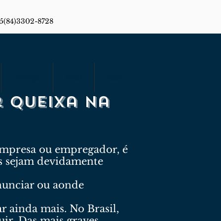
55(84)3302-8728
Premiações
Galeria
Contato
 queixa na
empresa ou empregador, é
os sejam devidamente
nunciar ou aonde
 ainda mais. No Brasil,
ir. Das mais graves,