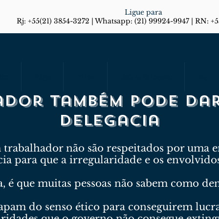
Ligue para
Rj: +55(21) 3854-3272 | Whatsapp: (21) 99924-9947 | RN: +
rias
Artigos
Em Foco
Diário do Rio Responde
Blog
ador também pode dar
delegacia
 trabalhador não são respeitados por uma 
ia para que a irregularidade e os envolvid
ca, é que muitas pessoas não sabem como de
pam do senso ético para conseguirem lucrar
ridades que o governo não consegue extingu