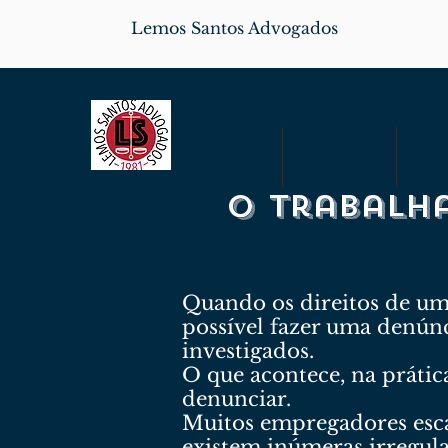
Lemos Santos Advogados
Quem Somos
Nossa Equipe
Parce
O trabalh
Quando os direitos de um
possível fazer uma denúnc
investigados.
O que acontece, na práti
denunciar.
Muitos empregadores esca
existem inúmeras irregula