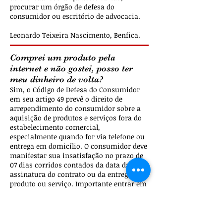
procurar um órgão de defesa do
consumidor ou escritório de advocacia.
Leonardo Teixeira Nascimento, Benfica.
Comprei um produto pela
internet e não gostei, posso ter
meu dinheiro de volta?
Sim, o Código de Defesa do Consumidor
em seu artigo 49 prevê o direito de
arrependimento do consumidor sobre a
aquisição de produtos e serviços fora do
estabelecimento comercial,
especialmente quando for via telefone ou
entrega em domicílio. O consumidor deve
manifestar sua insatisfação no prazo de
07 dias corridos contados da data da
assinatura do contrato ou da entrega do
produto ou serviço. Importante entrar em
contato com a loja para demonstrar o
desagrado através de e-mail ou telefone,
anotando os protocolos. O produto deve
ser devolvido nas mesmas condições em