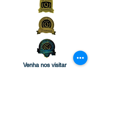
Venha nos visitar
MATRIZ:
Rua São José, n°90 - Sala 2104 –
Centro/RJ - Rio de Janeiro –
CEP:
20.010-020
FILIAL:
Av. Rio Branco, n° 571 – Sala 804 –
Centro – Natal/RN - Rio Grande do
Norte
– CEP:
59.025-210