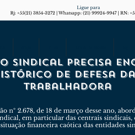
Ligue para
Rj: +55(21) 3854-3272 | Whatsapp: (21) 99924-9947 | RN: +
rias
Artigos
Em Foco
Diário do Rio Responde
Blog
o sindical precisa en
istórico de defesa da
trabalhadora
ição nº 2.678, de 18 de março desse ano, abo
dical, em particular das centrais sindicais,
 situação financeira caótica das entidades s