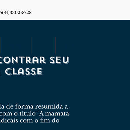
55(84)3302-8728
Premiações
Galeria
Contato
contrar seu
 classe
rda de forma resumida a
 com o título "A mamata
indicais com o fim do