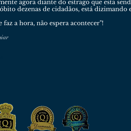
ente agora diante do estrago que esta sendo
a óbito dezenas de cidadãos, está dizimand
e faz a hora, não espera acontecer"!
uiar
os