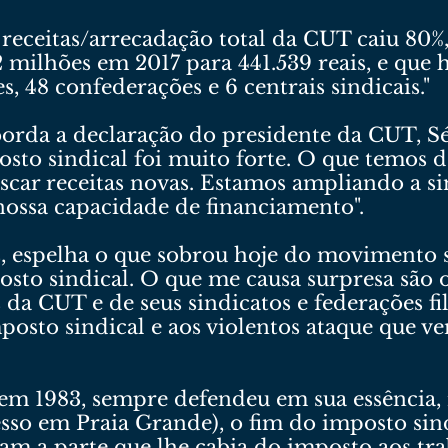
 receitas/arrecadação total da CUT caiu 80%
 milhões em 2017 para 441.539 reais, e que h
s, 48 confederações e 6 centrais sindicais."
borda a declaração do presidente da CUT, Sé
sto sindical foi muito forte. O que temos d
buscar receitas novas. Estamos ampliando a s
nossa capacidade de financiamento".
s, espelha o que sobrou hoje do movimento 
osto sindical. O que me causa surpresa são o
s da CUT e de seus sindicatos e federações f
posto sindical e aos violentos ataque que ve
em 1983, sempre defendeu em sua essência, 
sso em Praia Grande), o fim do imposto sind
viam a parte que lhe cabia do imposto aos tr