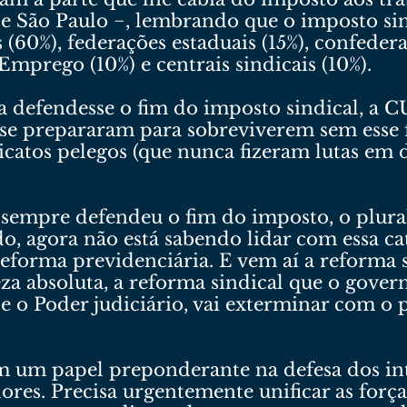
e São Paulo −, lembrando que o imposto sin
 (60%), federações estaduais (15%), confedera
mprego (10%) e centrais sindicais (10%).
 defendesse o fim do imposto sindical, a C
ão se prepararam para sobreviverem sem ess
catos pelegos (que nunca fizeram lutas em d
sempre defendeu o fim do imposto, o plural
o, agora não está sabendo lidar com essa cat
 reforma previdenciária. E vem aí a reforma 
za absoluta, a reforma sindical que o gove
 o Poder judiciário, vai exterminar com o 
um papel preponderante na defesa dos inter
ores. Precisa urgentemente unificar as força