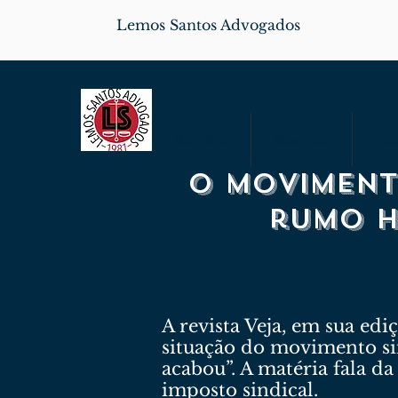
Lemos Santos Advogados
Quem Somos
Nossa Equipe
Parce
O moviment
rumo h
A revista Veja, em sua ed
situação do movimento sin
acabou”. A matéria fala da
imposto sindical.