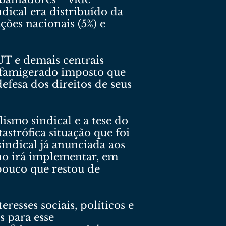
dical era distribuído da
ções nacionais (5%) e
UT e demais centrais
e famigerado imposto que
efesa dos direitos de seus
ismo sindical e a tese do
astrófica situação que foi
sindical já anunciada aos
rno irá implementar, em
pouco que restou de
esses sociais, políticos e
s para esse