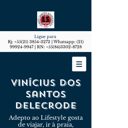
Ligue para
Rj:
+55(21) 3854-3272
| Whatsapp:
(21)
99924-9947
| RN:
+55(84)3302-8728
Lemos Santos Advogados
Vinícius dos
santos
delecrode
Adepto ao Lifestyle gosta
de viajar, ir à praia,