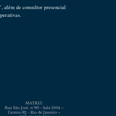
 além de consultor presencial
perativas.
Venha nos visitar
MATRIZ:
Rua São José, n°90 - Sala 2104 –
Centro/RJ - Rio de Janeiro –