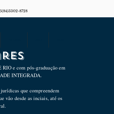
55(84)3302-8728
Premiações
Galeria
Contato
ares
RIO e com pós-graduação em
CULDADE INTEGRADA.
es jurídicas que compreendem
e vão desde as inciais, até os
al.