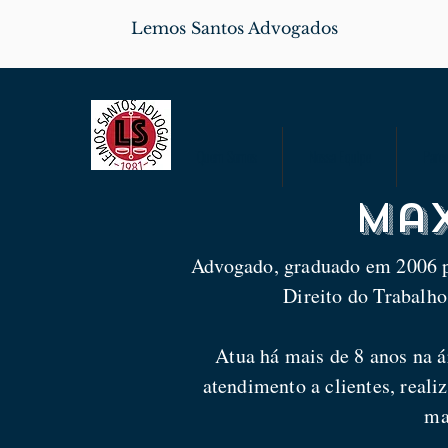
Lemos Santos Advogados
Quem Somos
Nossa Equipe
Parce
Max
Advogado, graduado em 200
Direito do Trabal
Atua há mais de 8 anos na á
atendimento a clientes, reali
ma