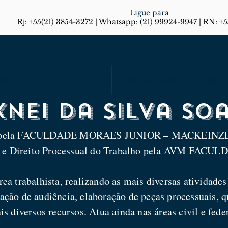
Ligue para
Rj: +55(21) 3854-3272 | Whatsapp: (21) 99924-9947 | RN: +
rias
Artigos
Em Foco
Diário do Rio Responde
Blog
nei da Silva So
6 pela FACULDADE MORAES JUNIOR – MACKEINZE 
ho e Direito Processual do Trabalho pela AVM FA
rea trabalhista, realizando as mais diversas atividad
zação de audiência, elaboração de peças processuais, qu
is diversos recursos. Atua ainda nas áreas civil e feder