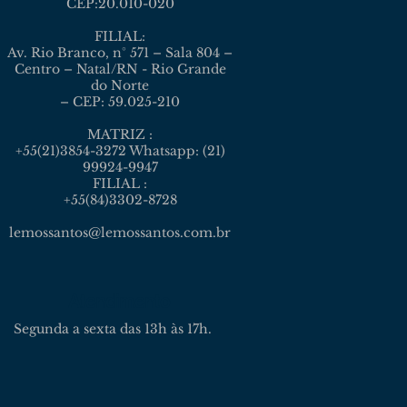
CEP:20.010-020
FILIAL:
Av. Rio Branco, n° 571 – Sala 804 –
Centro – Natal/RN - Rio Grande
do Norte
– CEP: 59.025-210
MATRIZ :
+55(21)3854-3272 Whatsapp: (21)
99924-9947
FILIAL :
+55(84)3302-8728
lemossantos@lemossantos.com.br
Atendimento
Segunda a sexta das 13h às 17h.