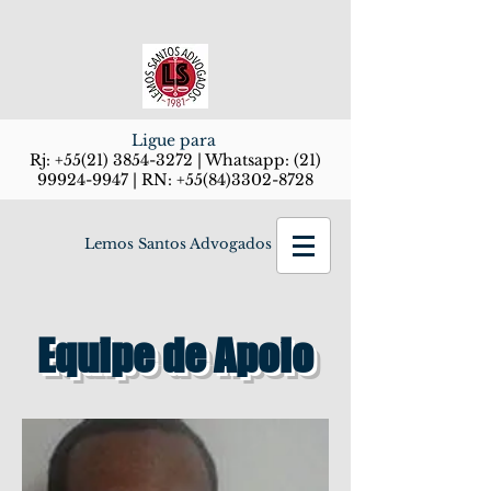
Ligue para
Rj:
+55(21) 3854-3272
| Whatsapp:
(21)
99924-9947
| RN:
+55(84)3302-8728
Lemos Santos Advogados
Equipe de Apoio