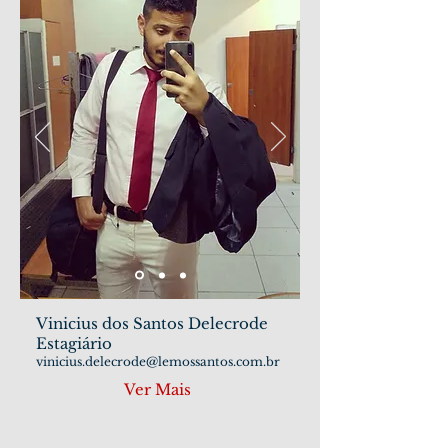
Vinicius dos Santos Delecrode
Estagiário
vinicius.delecrode@lemossantos.com.br
Ver Mais