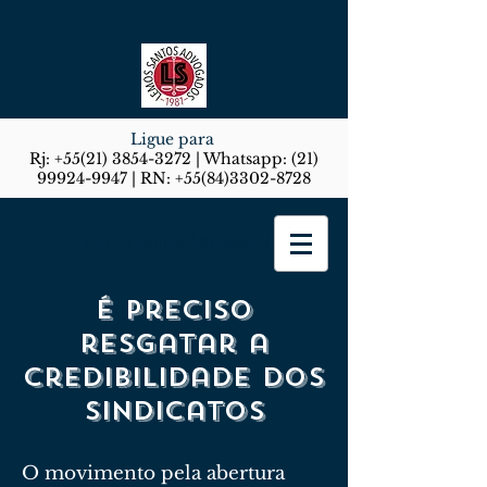
Ligue para
Rj:
+55(21) 3854-3272
| Whatsapp:
(21)
99924-9947
| RN:
+55(84)3302-8728
Lemos Santos Advogados
É preciso
resgatar a
credibilidade dos
sindicatos
O movimento pela abertura