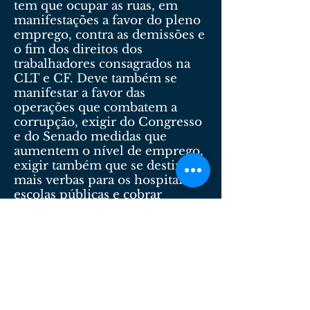
tem que ocupar as ruas, em
manifestações a favor do pleno
emprego, contra as demissões e
o fim dos direitos dos
trabalhadores consagrados na
CLT e CF. Deve também se
manifestar a favor das
operações que combatem a
corrupção, exigir do Congresso
e do Senado medidas que
aumentem o nível de emprego,
exigir também que se destine
mais verbas para os hospitais e
escolas públicas e cobrar
investigações da corrupção nos
três poderes, sem distinção.
Somente com o movimento
sindical nas ruas reivindicando
e mobilizando os trabalhadores
por causas justas, é que se
poderá resgatar a credibilidade