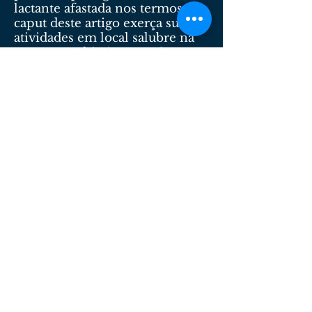
lactante afastada nos termos do
caput deste artigo exerça suas
atividades em local salubre na
empresa, a hipótese será
considerada como gravidez de
risco e ensejará a percepção de
salário-maternidade, nos
termos da Lei no 8.213, de 24 de
julho de 1991, durante todo o
período de afastamento.
Art. 395 - Em caso de aborto
não criminoso, comprovado
por atestado médico oficial, a
mulher terá um repouso
remunerado de 2 (duas)
semanas, ficando-lhe
assegurado o direito de retornar
à função que ocupava antes de
seu afastamento.
Art. 396 - Para amamentar seu
filho, inclusive se advindo de