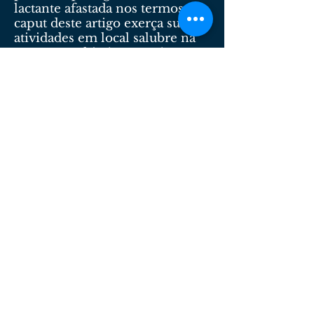
lactante afastada nos termos do
caput deste artigo exerça suas
atividades em local salubre na
empresa, a hipótese será
considerada como gravidez de
risco e ensejará a percepção de
salário-maternidade, nos
termos da Lei no 8.213, de 24 de
julho de 1991, durante todo o
período de afastamento.
Art. 395 - Em caso de aborto
não criminoso, comprovado
por atestado médico oficial, a
mulher terá um repouso
remunerado de 2 (duas)
semanas, ficando-lhe
assegurado o direito de retornar
à função que ocupava antes de
seu afastamento.
Art. 396 - Para amamentar seu
filho, inclusive se advindo de