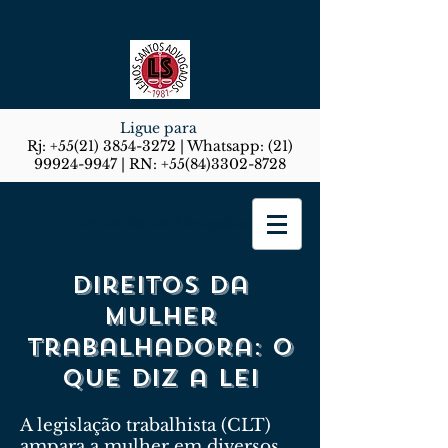
Ligue para
Rj:
+55(21) 3854-3272
| Whatsapp:
(21)
99924-9947
| RN:
+55(84)3302-8728
Lemos Santos Advogados
Direitos da
mulher
trabalhadora: o
que diz a lei
A legislação trabalhista (CLT)
ampara a mulher em diversos