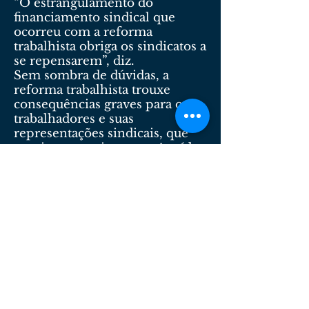
“O estrangulamento do
financiamento sindical que
ocorreu com a reforma
trabalhista obriga os sindicatos a
se repensarem”, diz.
Sem sombra de dúvidas, a
reforma trabalhista trouxe
consequências graves para os
trabalhadores e suas
representações sindicais, que
precisam se reinventar. A saída,
com certeza, passará pelo
aumento das sindicalizações, ou
seja, mobilizar os trabalhadores
para se associarem e, ao mesmo
tempo, para lutar pela
manutenção do emprego e
ampliação do mercado de
trabalho.
Dr. Carlos Augusto Martins Aguiar