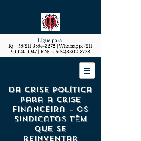
Ligue para
Rj:
+55(21) 3854-3272
| Whatsapp:
(21)
99924-9947
| RN:
+55(84)3302-8728
Lemos Santos Advogados
Da crise política
para a crise
financeira – os
sindicatos têm
que se
reinventar