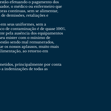
 estão efetuando o pagamento dos
alhador, o médico ou enfermeiro que
oras contínuas, sem se alimentar,
de demissões, retaliações e
 em seus uniformes, sem a
isco de contaminação é de quase 100%.
ente pela ausência dos equipamentos
 seu mister com o mínimo de
 e estão sendo mal remunerados,
 os nossos aplausos, muito mais
alimentação, ao retorno em
bmetidos, principalmente por conta
 a indenizações de todas as