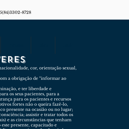
55(84)3302-8728
Premiações
Galeria
Contato
VERES
nacionalidade, cor, orientação sexual,
 com a obrigação de “informar ao
inação, e ter liberdade e
ara os seus pacientes, para a
rança para os pacientes e recursos
ivos fortes não o queira fazê-lo,
ico presente na ocasião ou no lugar;
nsciência; assistir e tratar todos os
is) e as circunstâncias que tenham
 este presente, capacitado e