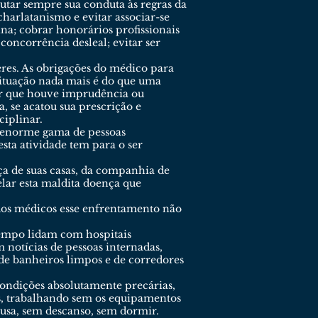
utar sempre sua conduta às regras da
harlatanismo e evitar associar-se
a; cobrar honorários profissionais
concorrência desleal; evitar ser
res. As obrigações do médico para
 situação nada mais é do que uma
var que houve imprudência ou
, se acatou sua prescrição e
ciplinar.
r enorme gama de pessoas
sta atividade tem para o ser
ça de suas casas, da companhia de
elar esta maldita doença que
 dos médicos esse enfrentamento não
tempo lidam com hospitais
m notícias de pessoas internadas,
, de banheiros limpos e de corredores
condições absolutamente precárias,
es, trabalhando sem os equipamentos
ausa, sem descanso, sem dormir.