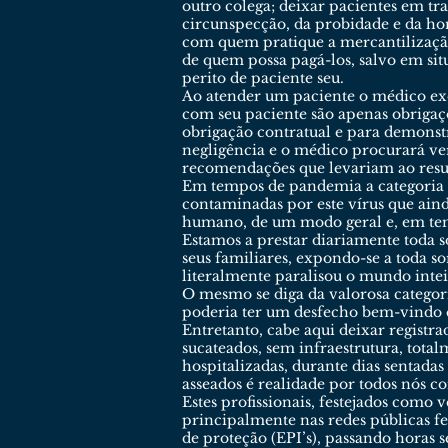
outro colega; deixar pacientes em t
circunspecção, da probidade e da ho
com quem pratique a mercantilização
de quem possa pagá-los, salvo em situ
perito de paciente seu.
Ao atender um paciente o médico exe
com seu paciente são apenas obrigaçõ
obrigação contratual e para demonst
negligência e o médico procurará veri
recomendações que levariam ao result
Em tempos de pandemia a categoria d
contaminadas por este vírus que aind
humano, de um modo geral e, em te
Estamos a prestar diariamente toda s
seus familiares, expondo-se a toda so
literalmente paralisou o mundo intei
O mesmo se diga da valorosa categor
poderia ter um desfecho bem-vindo q
Entretanto, cabe aqui deixar regist
sucateados, sem infraestrutura, total
hospitalizadas, durante dias sentadas
asseados é realidade por todos nós c
Estes profissionais, festejados como
principalmente nas redes públicas fe
de proteção (EPI’s), passando horas 