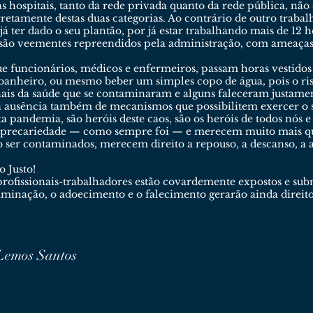
 hospitais, tanto da rede privada quanto da rede pública, não
corretamente destas duas categorias. Ao contrário de outro trab
á ter dado o seu plantão, por já estar trabalhando mais de 12 h
 são veementes repreendidos pela administração, com ameaças 
funcionários, médicos e enfermeiros, passam horas vestidos
ao banheiro, ou mesmo beber um simples copo de água, pois o r
ionais da saúde que se contaminaram e alguns faleceram justam
ta ausência também de mecanismos que possibilitem exercer o
ta pandemia, são heróis deste caos, são os heróis de todos nós
 precariedade — como sempre foi — e merecem muito mais que
ser contaminados, merecem direito a repouso, a descanso, a 
o Justo!
 profissionais-trabalhadores estão covardemente expostos e su
taminação, o adoecimento e o falecimento gerarão ainda direito
Lemos Santos
os