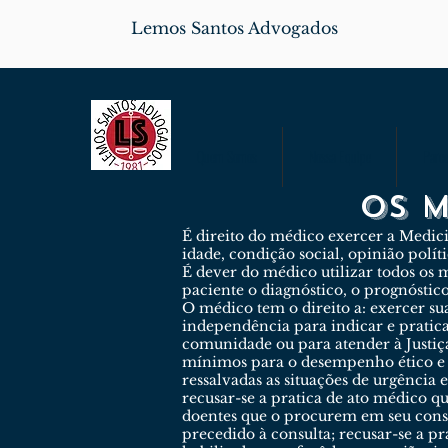
Lemos Santos Advogados
Quem Somos
Nossa Equipe
Parce
OS M
É direito do médico exercer a Medicin
idade, condição social, opinião polít
É dever do médico utilizar todos os 
paciente o diagnóstico, o prognóstico,
O médico tem o direito a: exercer su
independência para indicar e praticar
comunidade ou para atender à Justiça
mínimos para o desempenho ético e té
ressalvadas as situações de urgência
recusar-se a pratica de ato médico qu
doentes que o procurem em seu consul
precedido à consulta; recusar-se a p