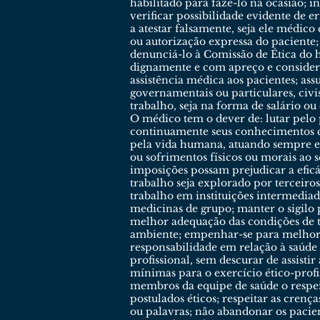
habilitado para fazê-lo na ocasião; 
verificar possibilidade evidente de 
a atestar falsamente, seja ele médico
ou autorização expressa do paciente;
denunciá-lo à Comissão de Ética do h
dignamente e com apreço e considera
assistência médica aos pacientes; ass
governamentais ou particulares, civi
trabalho, seja na forma de salário ou 
O médico tem o dever de: lutar pelo
continuamente seus conhecimentos cie
pela vida humana, atuando sempre em
ou sofrimentos físicos ou morais ao
imposições possam prejudicar a eficá
trabalho seja explorado por terceiros
trabalho em instituições intermediad
medicinas de grupo; manter o sigilo p
melhor adequação das condições de t
ambiente; empenhar-se para melhorar
responsabilidade em relação à saúde 
profissional, sem descurar de assisti
mínimas para o exercício ético-profi
membros da equipe de saúde o respeit
postulados éticos; respeitar as crença
ou palavras; não abandonar os pacient