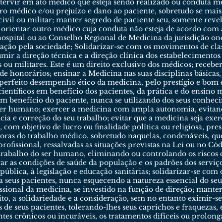
intervir em ato médico que esteja sendo realizado ou conduta m
erro médico e/ou prejuízo e dano ao paciente, sobretudo se mais
 civil ou militar; manter segredo de paciente seu, somente reve
 orientar outro médico cuja conduta não esteja de acordo com a
ospital ou ao Conselho Regional de Medicina da jurisdição onde
ção pela sociedade; Solidarizar-se com os movimentos de class
umir a direção técnica e a direção clínica dos estabelecimentos
s ou militares. Este é um direito exclusivo dos médicos; recebe
de honorários; ensinar a Medicina nas suas disciplinas básicas, 
 perfeito desempenho ético da medicina, pelo prestígio e bom
ntíficos em benefício dos pacientes, da prática e do ensino 
 benefício do paciente, nunca se utilizando dos seus conhec
 ser humano; exercer a medicina com ampla autonomia, evitand
cia e correção do seu trabalho; evitar que a medicina seja ex
, com objetivo de lucro ou finalidade política ou religiosa, pre
oras do trabalho médico, sobretudo naquelas, condenáveis, que
rofissional, ressalvadas as situações previstas na Lei ou no Có
rabalho do ser humano, eliminando ou controlando os riscos 
 as condições de saúde da população e os padrões dos serviç
pública, à legislação e educação sanitárias; solidarizar-se co
r a seus pacientes, nunca esquecendo a natureza essencial do se
ssional da medicina, se investido na função de direção; mante
o, a solidariedade e a consideração, sem no entanto eximir-s
s de seus pacientes, tolerando-lhes seus caprichos e fraquezas, 
es crônicos ou incuráveis, os tratamentos difíceis ou prolonga