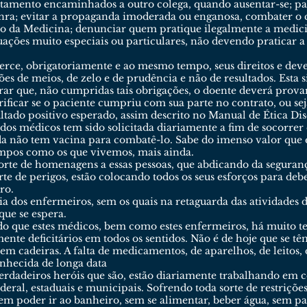
ratamento encaminhados a outro colega, quando ausentar-se; pa
nra; evitar a propaganda imoderada ou enganosa, combater o c
 da Medicina; denunciar quem pratique ilegalmente a medicin
ações muito especiais ou particulares, não devendo praticar a 
rce, obrigatoriamente e ao mesmo tempo, seus direitos e deve
es de meios, de zelo e de prudência e não de resultados. Esta
rar que, não cumpridas tais obrigações, o doente deverá pro
ficar se o paciente cumpriu com sua parte no contrato, ou seja
ado positivo esperado, assim descrito no Manual de Ética Dis
os médicos tem sido solicitada diariamente a fim de socorre
a não tem vacina para combatê-lo. Sabe do imenso valor que e
mpos como os que vivemos, mais ainda.
orte de homenagens a essas pessoas, que abdicando da seguran
rte de perigos, estão colocando todos os seus esforços para deb
ro.
ia dos enfermeiros, sem os quais na retaguarda das atividades
ue se espera.
rado que estes médicos, bem como estes enfermeiros, há muito 
mente deficitários em todos os sentidos. Não é de hoje que se tê
 em cadeiras. A falta de medicamentos, de aparelhos, de leitos
onhecida de longa data
 verdadeiros heróis que são, estão diariamente trabalhando em 
deral, estaduais e municipais. Sofrendo toda sorte de restriçõ
sem poder ir ao banheiro, sem se alimentar, beber água, sem p