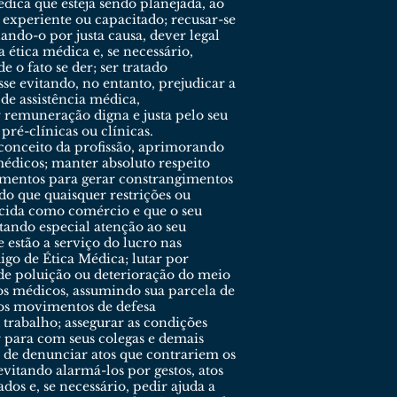
édica que esteja sendo planejada, ao
 experiente ou capacitado; recusar-se
lando-o por justa causa, dever legal
 ética médica e, se necessário,
 o fato se der; ser tratado
e evitando, no entanto, prejudicar a
 de assistência médica,
r remuneração digna e justa pelo seu
pré-clínicas ou clínicas.
 conceito da profissão, aprimorando
médicos; manter absoluto respeito
imentos para gerar constrangimentos
o que quaisquer restrições ou
ercida como comércio e que o seu
stando especial atenção ao seu
 estão a serviço do lucro nas
digo de Ética Médica; lutar por
de poluição ou deterioração do meio
os médicos, assumindo sua parcela de
m os movimentos de defesa
u trabalho; assegurar as condições
r para com seus colegas e demais
e de denunciar atos que contrariem os
evitando alarmá-los por gestos, atos
dos e, se necessário, pedir ajuda a