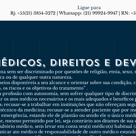
Ligue para
Rj: +55(21) 3854-3272 | Whatsapp: (21) 99924-9947 | RN: +
rias
Artigos
Em Foco
Diário do Rio Responde
Blog
ÉDICOS, DIREITOS E DE
a sem ser discriminado por questões de religião, etnia, sexo, 
ica ou de qualquer outra natureza.
meios disponíveis a seu alcance e orientar sobre sua condição,
 os riscos e os objetivos do tratamento” .
a profissão com autonomia, sem sofrer qualquer tipo de discrim
 os atos médicos necessários e os mais adequados e benéficos p
; recusar-se a trabalhar em instituições que não ofereçam segu
cnico da medicina; recusar-se a atender paciente que por mot
 e emergência, estando ele de plantão ou sendo ele o único méd
e, mesmo permitido por lei, seja contrário aos ditames de sua co
tório médico, sem levar em conta seu(s) médico(s) habitual (a
raticar ato médico de responsabilidade de outro médico estando