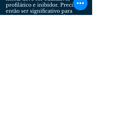
profilático e inibidor. Precisa
então ser significativo para
cobrir os três aspectos: lenitivo,
dissuasório e exemplar.
O dano moral no final do
inquérito policial marca início
do prazo para uma ação
trabalhista, quando a empresa é
condenada a pagar indenização
por danos morais ao
empregado que é acusado
injustamente de ter furtado algo
da empresa e teve de responder
a inquérito policial.
O dano moral por prestação de
horas extras excessivas em
jornadas extenuantes também é
reconhecida pela Justiça, por
tratar-se de trabalho degradante
e suprime direito constitucional
ao lazer, ao repouso semanal