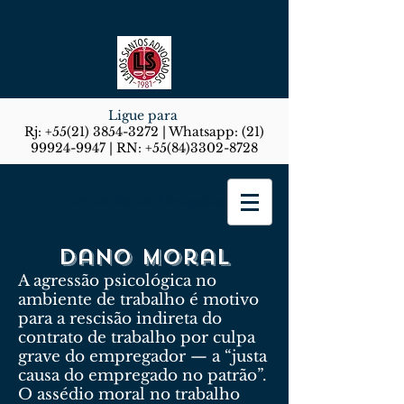
Ligue para
Rj:
+55(21) 3854-3272
| Whatsapp:
(21)
99924-9947
| RN:
+55(84)3302-8728
Lemos Santos Advogados
Dano Moral
A agressão psicológica no
ambiente de trabalho é motivo
para a rescisão indireta do
contrato de trabalho por culpa
grave do empregador — a “justa
causa do empregado no patrão”.
O assédio moral no trabalho