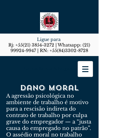
Ligue para
Rj:
+55(21) 3854-3272
| Whatsapp:
(21)
99924-9947
| RN:
+55(84)3302-8728
Lemos Santos Advogados
Dano Moral
A agressão psicológica no
ambiente de trabalho é motivo
para a rescisão indireta do
contrato de trabalho por culpa
grave do empregador — a “justa
causa do empregado no patrão”.
O assédio moral no trabalho