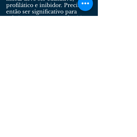
profilático e inibidor. Precisa
então ser significativo para
cobrir os três aspectos: lenitivo,
dissuasório e exemplar.
O dano moral no final do
inquérito policial marca início
do prazo para uma ação
trabalhista, quando a empresa é
condenada a pagar indenização
por danos morais ao
empregado que é acusado
injustamente de ter furtado algo
da empresa e teve de responder
a inquérito policial.
O dano moral por prestação de
horas extras excessivas em
jornadas extenuantes também é
reconhecida pela Justiça, por
tratar-se de trabalho degradante
e suprime direito constitucional
ao lazer, ao repouso semanal