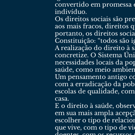
convertido em promessa e
indivíduo.
Os direitos sociais são pr
aos mais fracos, direitos q
portanto, os direitos soci
Constituição: “todos são ig
A realização do direito à
concretize. O Sistema Úni
necessidades locais da po
saúde, como meio ambiente,
Um pensamento antigo con
com a erradicação da pob
escolas de qualidade, com
casa.
E o direito à saúde, obse
em sua mais ampla acepção
escolher o tipo de relac
que vive, com o tipo de v
doentes, com os recursos 