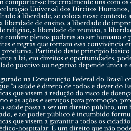
em comportar-se fraternalmente uns com os 
eclaração Universal dos Direitos Humanos, e
tado à liberdade, se coloca nesse contexto a 
 a liberdade de ensino, a liberdade de impre
 religião, a liberdade de reunião, a liberda
e confere plenos poderes ao ser humano e p
mites e regras que tornam essa convivência 
e produtiva. Partindo deste princípio básic
ante a lei, em direitos e oportunidades, pode
o lado positivo ou negativo depende única e
segurado na Constituição Federal do Brasil 
 que “a saúde é direito de todos e dever do 
micas que visem à redução do risco de doença
ário e as ações e serviços para promoção, pr
a a saúde passa a ser um direito público, um
lado, e ao poder público é incumbido formu
icas que visem a garantir a todos os cidadão
médico-hospitalar. É um direito que não pod