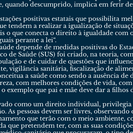
, quando descumprido, implica em ferir de 
estações positivas estatais que possibilita m
ue tendem a realizar a igualização de situaçõ
ais o que conecta o direito à igualdade com 
uais perante a lei“.
 saúde depende de medidas positivas do Estad
co de Saúde (SUS) foi criado, na teoria, com
pulação e de cuidar de questões que influenc
 vigilância sanitária, fiscalização de alime
ceitua a saúde como sendo a ausência de d
reza, com melhores condições de vida, co
 o exemplo que pai e mãe deve dar a filhos 
rvado como um direito individual, privilegia
. As pessoas devem ser livres, observando os
ionamento que terão com o meio ambiente, 
ida que pretendem ter, com as suas condiçõe
médico-sanitário que procuraram, o tipo de