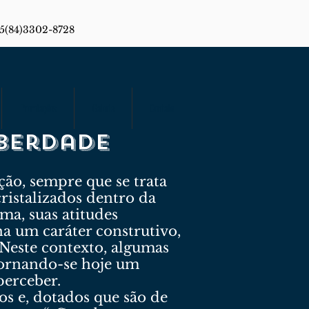
55(84)3302-8728
Premiações
Galeria
Contato
iberdade
ção, sempre que se trata
cristalizados dentro da
ma, suas atitudes
ha um caráter construtivo,
. Neste contexto, algumas
ornando-se hoje um
perceber.
os e, dotados que são de