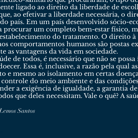
nte ligado ao direito da liberdade de escol
que, ao efetivar a liberdade necessária, o d
do país. Em um país desenvolvido sócio-ec
a procurar um completo bem-estar físico, me
estabelecimento do tratamento. O direito à 
s aos comportamentos humanos são postas e
e as vantagens da vida em sociedade.
aúde de todos, é necessário que não se possa
oecer. Essa é, inclusive, a razão pela qual a
nto e mesmo ao isolamento em certas doenças
 controle do meio ambiente e das condições
der a exigência de igualdade, a garantia de
dos que deles necessitam. Vale o quê? A saú
 Lemos Santos
os