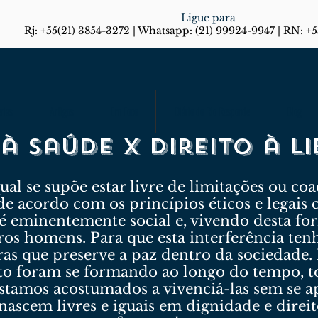
Ligue para
Rj: +55(21) 3854-3272 | Whatsapp: (21) 99924-9947 | RN: +
rias
Artigos
Em Foco
Diário do Rio Responde
Blog
 à saúde x direito à l
al se supõe estar livre de limitações ou coa
 de acordo com os princípios éticos e legais 
 eminentemente social e, vivendo desta for
ros homens. Para que esta interferência ten
gras que preserve a paz dentro da sociedade
 foram se formando ao longo do tempo, t
estamos acostumados a vivenciá-las sem se a
ascem livres e iguais em dignidade e direit