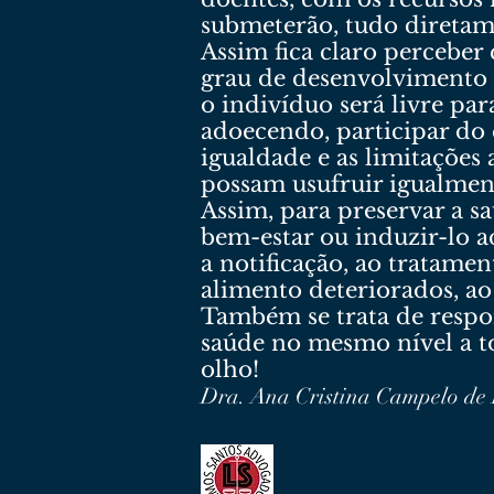
submeterão, tudo diretame
Assim fica claro perceber 
grau de desenvolvimento 
o indivíduo será livre par
adoecendo, participar do 
igualdade e as limitaçõe
possam usufruir igualment
Assim, para preservar a s
bem-estar ou induzir-lo ad
a notificação, ao tratame
alimento deteriorados, ao
Também se trata de respon
saúde no mesmo nível a to
olho!
Dra. Ana Cristina Campelo de
Lemos Santos Advogad