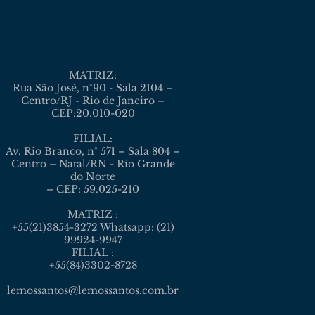
Venha nos visitar
MATRIZ:
Rua São José, n°90 - Sala 2104 –
Centro/RJ - Rio de Janeiro –
CEP:20.010-020
FILIAL:
Av. Rio Branco, n° 571 – Sala 804 –
Centro – Natal/RN - Rio Grande
do Norte
– CEP: 59.025-210
MATRIZ :
+55(21)3854-3272 Whatsapp: (21)
99924-9947
FILIAL :
+55(84)3302-8728
lemossantos@lemossantos.com.br