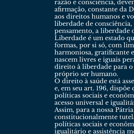
razão e consciência, dev
afirmação, constante da D
aos direitos humanos e vol
liberdade de consciência,
pensamento, a liberdade de
Liberdade é um estado qu
formas, por si só, com li
harmoniosa, gratificante 
nascem livres e iguais per
direito à liberdade para 
próprio ser humano.
O direito à saúde está as
e, em seu art. 196, dispõe
políticas sociais e econô
acesso universal e igualit
Assim, para a nossa Pátri
constitucionalmente tute
políticas sociais e econôm
igualitário e assistência 