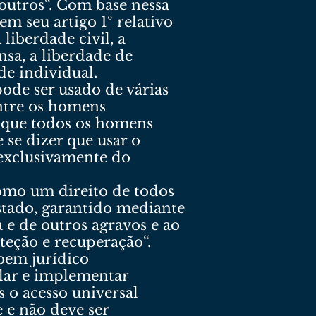
outros“. Com base nessa
m seu artigo 1º relativo
liberdade civil, a
nsa, a liberdade de
de individual.
ode ser usado de várias
entre os homens
o que todos os homens
 se dizer que usar o
 exclusivamente do
como um direito de todos
Estado, garantido mediante
 e de outros agravos e ao
oteção e recuperação“.
 bem jurídico
lar e implementar
s o acesso universal
e e não deve ser