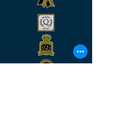
Venha nos visitar
MATRIZ:
Rua São José, n°90 - Sala 2104 –
Centro/RJ - Rio de Janeiro –