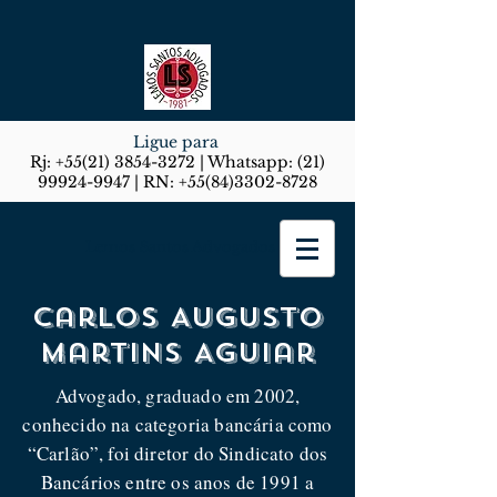
Ligue para
Rj:
+55(21) 3854-3272
| Whatsapp:
(21)
99924-9947
| RN:
+55(84)3302-8728
Lemos Santos Advogados
Carlos Augusto
Martins Aguiar
Advogado, graduado em 2002,
conhecido na categoria bancária como
“Carlão”, foi diretor do Sindicato dos
Bancários entre os anos de 1991 a